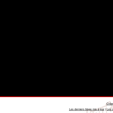
Créer
Les derniers blogs mis à jour
|
Les d