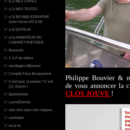
a.1) MES LIVRES
a.2) MES TEXTES
a.3) BIO-BIBLIOGRAPHIE
(avec traces d'O.G.M)
a.4) EDITEUR
a.5) ANIMATEUR DU
CABARET POETIQUE
Boussole
C.A.P de lettres
carottages littéraires
Compile Face-Bouquienne
Philippe Bouvier &
C’est quoi, la poésie ? C’est
de vous annoncer la c
ÇA, Ducon !
CLOS JOUVE
!
Ephéméride
LyonnÈseries
mes clics sans mes claques
oreillettes
où je lis