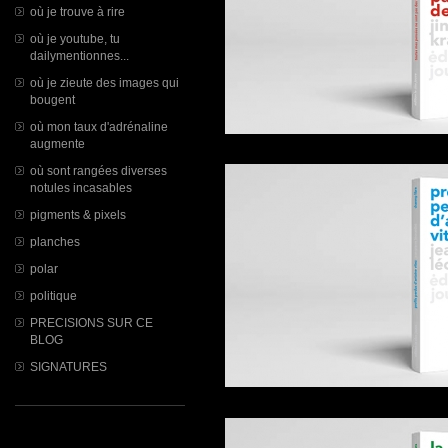
où je trouve à rire
où je youtube, tu
dailymentionnes...
où je zieute des images qui
bougent
où mon taux d'adrénaline
augmente
où sont rangées diverses
notules incasables
pigments & pixels
planches
polar
politique
PRECISIONS SUR CE
BLOG
SIGNATURES