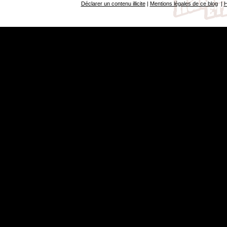
Déclarer un contenu illicite
|
Mentions légales de ce blog
|
H