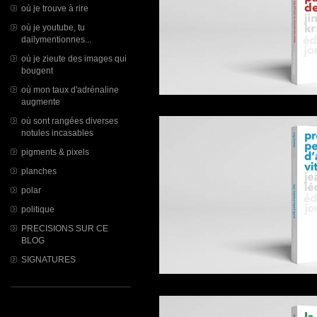
où je trouve à rire
où je youtube, tu
dailymentionnes...
où je zieute des images qui
bougent
où mon taux d'adrénaline
augmente
où sont rangées diverses
notules incasables
pigments & pixels
planches
polar
politique
PRECISIONS SUR CE
BLOG
SIGNATURES