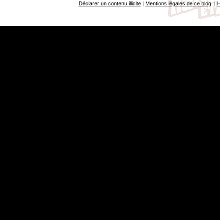
Déclarer un contenu illicite
|
Mentions légales de ce blog
|
H