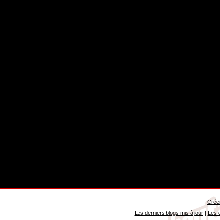
Créer
Les derniers blogs mis à jour
|
Les d