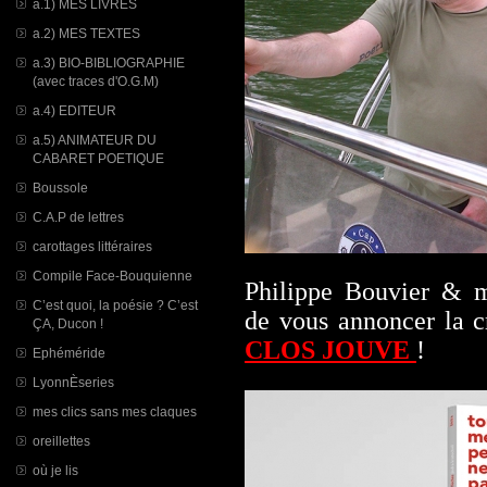
a.1) MES LIVRES
a.2) MES TEXTES
a.3) BIO-BIBLIOGRAPHIE
(avec traces d'O.G.M)
a.4) EDITEUR
a.5) ANIMATEUR DU
CABARET POETIQUE
Boussole
C.A.P de lettres
carottages littéraires
Compile Face-Bouquienne
Philippe Bouvier &
C’est quoi, la poésie ? C’est
de vous annoncer la c
ÇA, Ducon !
CLOS JOUVE
!
Ephéméride
LyonnÈseries
mes clics sans mes claques
oreillettes
où je lis