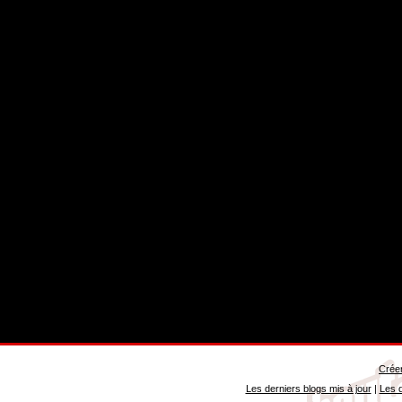
Créer
Les derniers blogs mis à jour
|
Les d