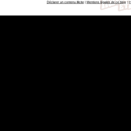
Déclarer un contenu illicite
|
Mentions légales de ce blog
|
H