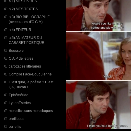
a.1) MES LIVRES
a.2) MES TEXTES
a.3) BIO-BIBLIOGRAPHIE
(avec traces d'O.G.M)
a.4) EDITEUR
a.5) ANIMATEUR DU
CABARET POETIQUE
Boussole
C.A.P de lettres
carottages littéraires
Compile Face-Bouquienne
C’est quoi, la poésie ? C’est
ÇA, Ducon !
Ephéméride
LyonnÈseries
mes clics sans mes claques
oreillettes
où je lis