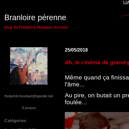
UA
Branloire pérenne
blog de Frédérick Houdaer, écrivain
25/05/2018
Ah, le cinéma de grand-p
Même quand ça finissai
l'âme...
Au pire, on butait un p
frederick.houdaer@laposte.net
foulée...
À propos
Catégories