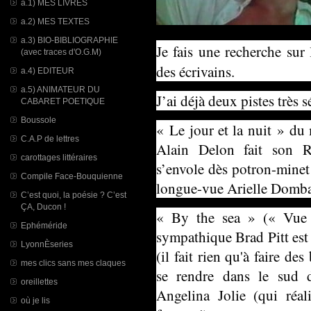
a.1) MES LIVRES
a.2) MES TEXTES
a.3) BIO-BIBLIOGRAPHIE
Je fais une recherche sur
(avec traces d'O.G.M)
des écrivains.
a.4) EDITEUR
a.5) ANIMATEUR DU
J’ai déjà deux pistes très s
CABARET POETIQUE
Boussole
« Le jour et la nuit » du
C.A.P de lettres
Alain Delon fait son R
carottages littéraires
s’envole dès potron-minet
Compile Face-Bouquienne
longue-vue Arielle Dombas
C’est quoi, la poésie ? C’est
ÇA, Ducon !
« By the sea » (« Vue 
Ephéméride
sympathique Brad Pitt est 
LyonnÈseries
(il fait rien qu'à faire de
mes clics sans mes claques
se rendre dans le sud 
oreillettes
Angelina Jolie (qui réa
où je lis