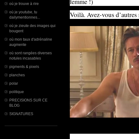
femme !)
où je trouve à rire
où je youtube, tu
Voilà. Avez-vous d’autres 
dailymentionnes...
où je zieute des images qui
bougent
où mon taux d'adrénaline
augmente
où sont rangées diverses
notules incasables
pigments & pixels
planches
polar
politique
PRECISIONS SUR CE
BLOG
SIGNATURES