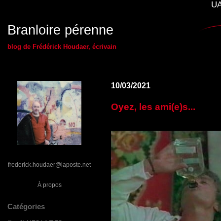
UA
Branloire pérenne
blog de Frédérick Houdaer, écrivain
10/03/2021
Oyez, les ami(e)s...
frederick.houdaer@laposte.net
À propos
Catégories