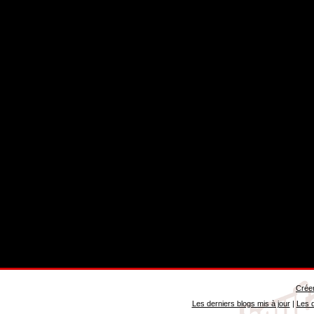
Créer
Les derniers blogs mis à jour
|
Les d