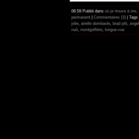
06:59 Publié dans
où je trouve à rire
,
permanent
|
Commentaires (3)
| Tags
jolie
,
arielle dombasle
,
brad pitt
,
angel
nuit
,
montgolfière
,
longue-vue