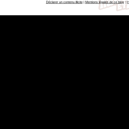
Déclarer un contenu illicite
|
Mentions légales de ce blog
|
H