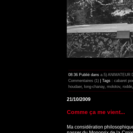
08:36 Publié dans
a.5) ANIMATEUR
Commentaires (1)
| Tags :
cabaret po
houdaer
,
long-chanay
,
molotov
,
rodde
21/10/2009
Comme ça me vient...
Ma considération philosophique
passer du Monoprix de la Croix