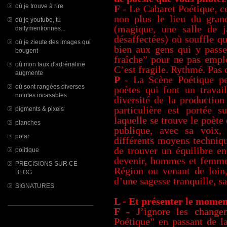
où je trouve à rire
F
- Le Cabaret Poétique, c
non plus le lieu du gran
où je youtube, tu
(magique, une salle de j
dailymentionnes...
désaffectées) où souffle q
où je zieute des images qui
bien aux gens qui y pass
bougent
fraîche” pour ne pas empl
où mon taux d'adrénaline
C’est fragile. Rythmé. Pas 
augmente
P
- La Scène Poétique pe
où sont rangées diverses
poètes qui font un travail
notules incasables
diversité de la production
particulière est portée su
pigments & pixels
laquelle se trouve le poète 
planches
publique, avec sa voix,
polar
différents moyens techniqu
de trouver un équilibre en
politique
devenir, hommes et femmes
PRECISIONS SUR CE
Région ou venant de loin,
BLOG
d’une sagesse tranquille, sa
SIGNATURES
L - Et présenter le moment
F
- J’ignore les change
Poétique” en passant de l