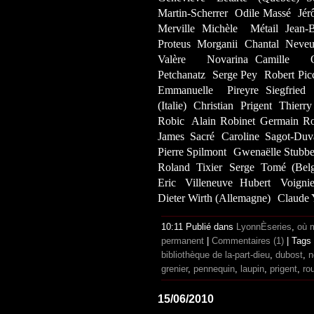
Martin-Scherrer
Odile Massé
Jér
Merville
Michèle Métail
Jean-
Proteus Morganii
Chantal Neve
Valère Novarina
Camille Ol
Petchanatz
Serge Pey
Robert Pic
Emmanuelle Pireyre
Siegfried
(Italie)
Christian Prigent
Thierr
Robic
Alain Robinet Germain R
James Sacré
Caroline Sagot-Duv
Pierre Spilmont
Gwenaëlle Stubbe
Roland Tixier
Serge Tomé (Belg
Eric Villeneuve
Hubert Voignie
Dieter Wirth (Allemagne)
Claude 
10:11 Publié dans
LyonnÈseries
,
où 
permanent
|
Commentaires (1)
| Tags
bibliothèque de la-part-dieu
,
dubost
,
n
grenier
,
pennequin
,
laupin
,
prigent
,
ro
15/06/2010