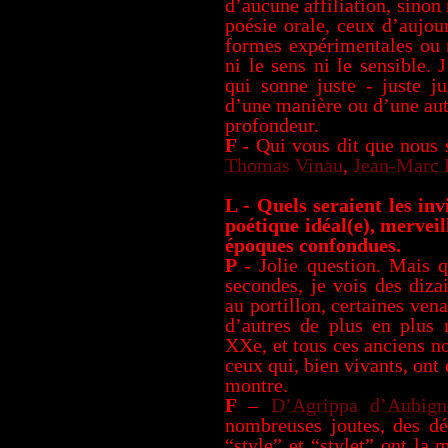
d’aucune affiliation, sinon
poésie orale, ceux d’aujou
formes expérimentales ou 
ni le sens ni le sensible.
qui sonne juste - juste ju
d’une manière ou d’une aut
profondeur.
F
- Qui vous dit que nous
Thomas Vinau
,
Jean-Marc 
L - Quels seraient les in
poétique idéal(e), mervei
époques confondues.
P
- Jolie question. Mais 
secondes, je vois des diza
au portillon, certaines ve
d’autres de plus en plus
XXe, et tous ces anciens n
ceux qui, bien vivants, ont
montre.
F
–
D’Agrippa d’Aubign
nombreuses joutes, des dé
“style” et “stylet” ont la