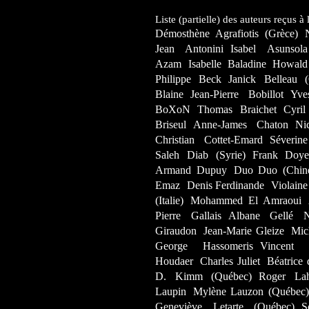
Liste (partielle) des auteurs reçus à
Démosthène Agrafiotis (Grèce)
Jean Antonini
Isabel Asunsol
Azam
Isabelle Baladine Howald
Philippe Beck
Janick Belleau 
Blaine
Jean-Pierre Bobillot
Yve
BoXoN
Thomas Braichet
Cyril
Briseul
Anne-James Chaton
Ni
Christian Cottet-Emard
Séverine
Saleh Diab (Syrie)
Frank Doy
Armand Dupuy
Duo Duo (Chin
Emaz
Denis Ferdinande
Violaine
(Italie)
Mohammed El Amraoui
Pierre Gallais
Albane Gellé N
Giraudon
Jean-Marie Gleize
Mic
George Hassomeris
Vincent 
Houdaer
Charles Juliet
Béatrice 
D. Kimm (Québec)
Roger La
Laupin
Mylène Lauzon (Québec)
Geneviève Letarte (Québec)
S