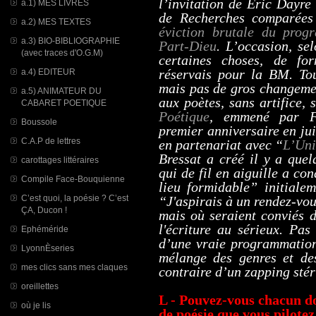
l’invitation de Eric Dayre
a.1) MES LIVRES
de Recherches comparées
a.2) MES TEXTES
éviction brutale du prog
a.3) BIO-BIBLIOGRAPHIE
Part-Dieu
. L’occasion, se
(avec traces d'O.G.M)
certaines choses, de fo
réservais pour la BM. Tou
a.4) EDITEUR
mais pas de gros changemen
a.5) ANIMATEUR DU
aux poètes, sans artifice,
CABARET POETIQUE
Poétique
, emmené par Fr
Boussole
premier anniversaire en ju
C.A.P de lettres
en partenariat avec “
L’Uni
Bressat a créé il y a que
carottages littéraires
qui de fil en aiguille a co
Compile Face-Bouquienne
lieu formidable” initiale
C’est quoi, la poésie ? C’est
“J'aspirais à un rendez-vou
ÇA, Ducon !
mais où seraient conviés d
l'écriture au sérieux. Pas
Ephéméride
d’une vraie programmation
LyonnÈseries
mélange des genres et des
mes clics sans mes claques
contraire d’un zapping stér
oreillettes
L - Pouvez-vous chacun d
où je lis
de poésie que vous pilotez