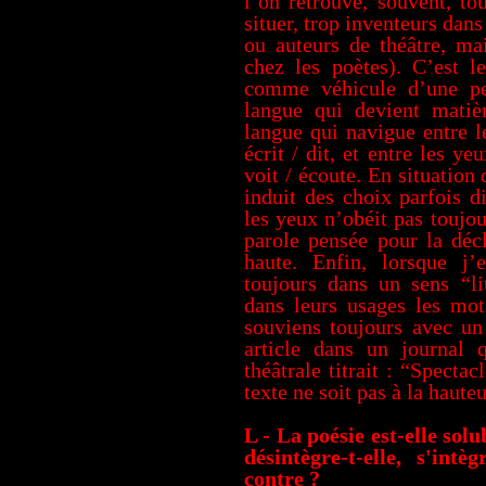
l’on retrouve, souvent, to
situer, trop inventeurs dan
ou auteurs de théâtre, mai
chez les poètes). C’est l
comme véhicule d’une pe
langue qui devient mati
langue qui navigue entre l
écrit / dit, et entre les yeu
voit / écoute. En situation 
induit des choix parfois di
les yeux n’obéit pas toujo
parole pensée pour la déc
haute. Enfin, lorsque j’
toujours dans un sens “lit
dans leurs usages les mot
souviens toujours avec un 
article dans un journal q
théâtrale titrait : “Spect
texte ne soit pas à la hauteu
L - La poésie est-elle sol
désintègre-t-elle, s'intèg
contre ?