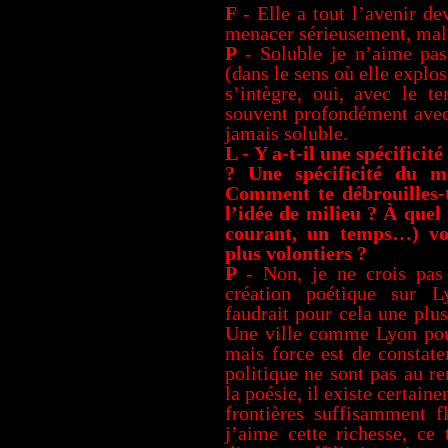
F
- Elle a tout l’avenir de
menacer sérieusement, ma
P
- Soluble je n’aime pas
(dans le sens où elle explos
s’intègre, oui, avec le t
souvent profondément avec. 
jamais soluble.
L - Y a-t-il une spécifici
? Une spécificité du m
Comment te débrouilles-t
l’idée de milieu ? À quel
courant, un temps…) vou
plus volontiers ?
P
- Non, je ne crois pas 
création poétique sur Ly
faudrait pour cela une plu
Une ville comme Lyon pour
mais force est de constate
politique ne sont pas au r
la poésie, il existe certai
frontières suffisamment f
j’aime cette richesse, ce 