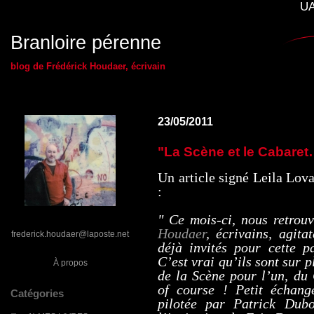
UA
Branloire pérenne
blog de Frédérick Houdaer, écrivain
23/05/2011
"La Scène et le Cabaret
Un article signé Leila Lov
:
" Ce mois-ci, nous retro
Houdaer
, écrivains, agita
frederick.houdaer@laposte.net
déjà invités pour cette 
C’est vrai qu’ils sont sur 
À propos
de la Scène pour l’un, du
of course ! Petit échang
Catégories
pilotée par Patrick Dub