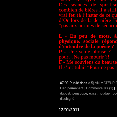
Des séances de spirit
combien de bières il a siff
vrai feu (à l’instar de ce q
d’Or lors de la dernière F
“pas aux normes de sécurit
L - En peu de mots, à 
physique, sociale répond
d'entendre de la poésie ?
P
- Une seule phrase ?…
pour…Ne pas mourir ?!
F
- Me souviens du beau t
Il s’intitulait “Pour ne pas
07:02 Publié dans
a.5) ANIMATEUR
Lien permanent
|
Commentaires (1)
| 
dubost
,
périscope
,
e.n.s
,
houdaer
,
po
d'aubigné
12/01/2011