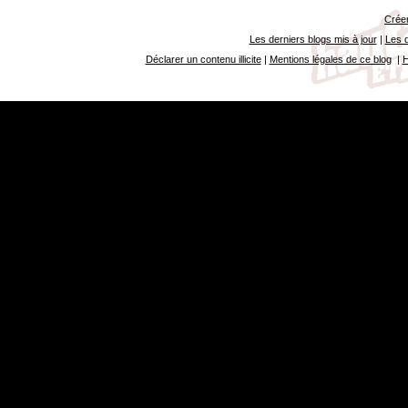
Créer
Les derniers blogs mis à jour
|
Les d
Déclarer un contenu illicite
|
Mentions légales de ce blog
|
H