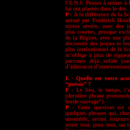
l’E.N.S. Penser à retirer à
lui ont plantés dans le dos.
P
- À la différence de la S
animé par Frédérick Houda
moins sévère, avec des i
plus courtes, presque excl
de la Région, avec une plu
découvrir des jeunes et le
plus institutionnel de la 
m’oblige à plus de rigueur
parcours déjà solide (sa
d’édition et d’interventions
L - Quelle est votre acc
“poésie” ?
F
- Le lieu, le temps, l
(dernière phrase prononcé
horde sauvage”).
P
- Cette question est u
quelques phrases qui, chac
ensemble, seront toujours
avant tout, pour moi, un t