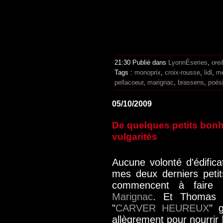
21:30 Publié dans
LyonnÈseries
,
orei
Tags :
monoprix
,
croix-rousse
,
lidl
,
m
pellacoeur
,
marignac
,
brassens
,
poés
05/10/2009
De quelques petits bon
vulgarités
Aucune volonté d'édific
mes deux derniers peti
commencent à faire 
Marignac
. Et Thomas V
"
CARVER HEUREUX
" 
allègrement pour nourrir