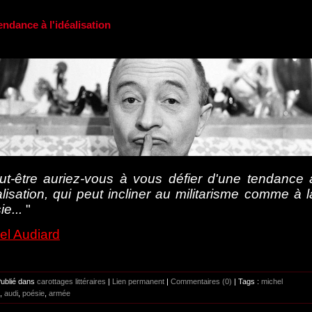
endance à l'idéalisation
ut-être auriez-vous à vous défier d'une tendance 
éalisation, qui peut incliner au militarisme comme à l
e...
"
el Audiard
Publié dans
carottages littéraires
|
Lien permanent
|
Commentaires (0)
| Tags :
michel
,
audi
,
poésie
,
armée