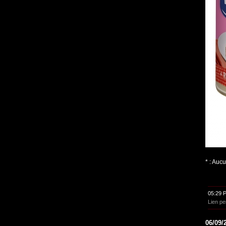
* : Auc
05:29 
Lien p
06/09/