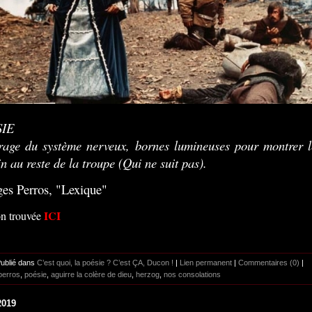
IE
rage du système nerveux, bornes lumineuses pour montrer l
n au reste de la troupe (Qui ne suit pas).
es Perros, "Lexique"
ICI
on trouvée
Publié dans
C’est quoi, la poésie ? C’est ÇA, Ducon !
|
Lien permanent
|
Commentaires (0)
|
perros
,
poésie
,
aguirre la colère de dieu
,
herzog
,
nos consolations
2019