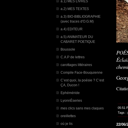
a.1) MES LIVRES
a.2) MES TEXTES
a.3) BIO-BIBLIOGRAPHIE
(avec traces d'O.G.M)
a.4) EDITEUR
a.5) ANIMATEUR DU
CABARET POETIQUE
Boussole
POÉS
C.A.P de lettres
Éclai
carottages littéraires
chemi
Compile Face-Bouquienne
Georg
C’est quoi, la poésie ? C’est
ÇA, Ducon !
Citati
Ephéméride
LyonnÈseries
05:51 
mes clics sans mes claques
Tags :
oreillettes
où je lis
22/06/