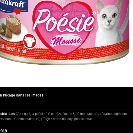
un trucage dans ces images.
Publié dans
C’est quoi, la poésie ? C’est ÇA, Ducon !
,
où mon taux d'adrénaline augmente
|
ermanent
|
Commentaires (0)
| Tags :
bruno doucey
,
poésie
,
chat
2018