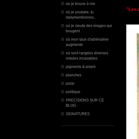
où je trouve à rire
"Les 
où je youtube, tu
dailymentionnes...
où je zieute des images qui
bougent
où mon taux d'adrénaline
augmente
où sont rangées diverses
notules incasables
pigments & pixels
planches
polar
politique
PRECISIONS SUR CE
BLOG
SIGNATURES