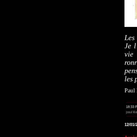
Les
Je l
vie
ronr
pens
les 
Paul
18:33 
paul lé
12/01/