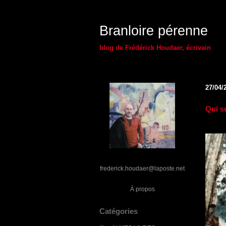
Branloire pérenne
blog de Frédérick Houdaer, écrivain
27/04/
Qui su
frederick.houdaer@laposte.net
À propos
Catégories