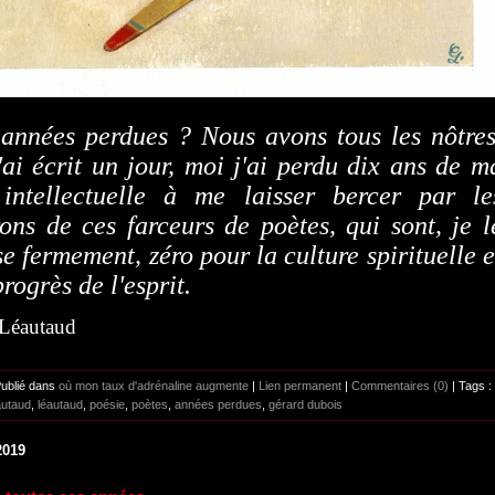
 années perdues ? Nous avons tous les nôtres
'ai écrit un jour, moi j'ai perdu dix ans de m
 intellectuelle à me laisser bercer par le
ons de ces farceurs de poètes, qui sont, je l
e fermement, zéro pour la culture spirituelle e
progrès de l'esprit.
 Léautaud
Publié dans
où mon taux d'adrénaline augmente
|
Lien permanent
|
Commentaires (0)
| Tags :
autaud
,
léautaud
,
poésie
,
poètes
,
années perdues
,
gérard dubois
2019