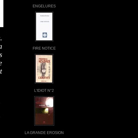
ENGELURES
.
a
FIRE NOTICE
s
e
t
L'IDIOT N°2
LA GRANDE EROSION