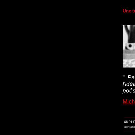
Une t
"
Pe
l'id
poési
Mich
08:01 
audiard