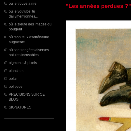
où je trouve à rire
"Les années perdues ?"
où je youtube, tu
dailymentionnes...
où je zieute des images qui
bougent
où mon taux d'adrénaline
augmente
où sont rangées diverses
notules incasables
pigments & pixels
planches
polar
politique
PRECISIONS SUR CE
BLOG
SIGNATURES