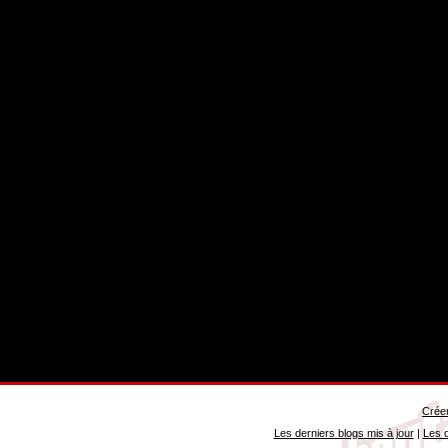
Créer
Les derniers blogs mis à jour
|
Les d