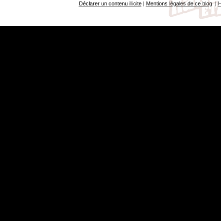
Déclarer un contenu illicite
|
Mentions légales de ce blog
|
H