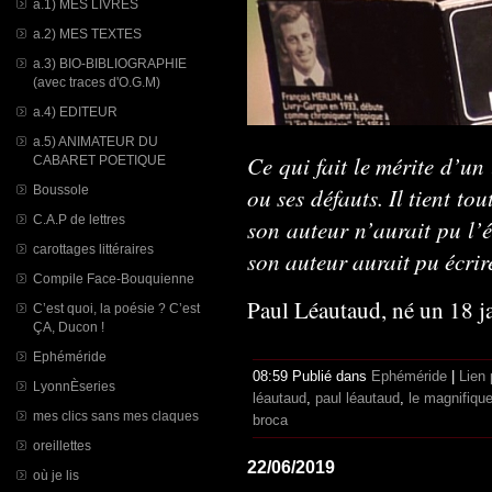
a.1) MES LIVRES
a.2) MES TEXTES
a.3) BIO-BIBLIOGRAPHIE
(avec traces d'O.G.M)
a.4) EDITEUR
a.5) ANIMATEUR DU
Ce qui fait le mérite d’un 
CABARET POETIQUE
ou ses défauts. Il tient to
Boussole
C.A.P de lettres
son auteur n’aurait pu l’é
carottages littéraires
son auteur aurait pu écrir
Compile Face-Bouquienne
Paul Léautaud, né un 18 j
C’est quoi, la poésie ? C’est
ÇA, Ducon !
Ephéméride
08:59 Publié dans
Ephéméride
|
Lien
LyonnÈseries
léautaud
,
paul léautaud
,
le magnifiqu
mes clics sans mes claques
broca
oreillettes
22/06/2019
où je lis