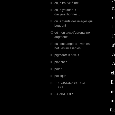
où je trouve à rire
n
où je youtube, tu
dailymentionnes...
dans
où je zieute des images qui
bougent
le do
où mon taux d'adrénaline
l’e
augmente
où sont rangées diverses
s’e
notules incasables
AM
pigments & pixels
planches
AM
polar
elle
politique
il s
PRECISIONS SUR CE
BLOG
nous
SIGNATURES
me
fa