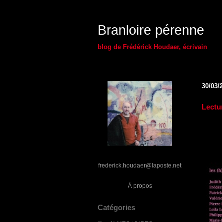
Branloire pérenne
blog de Frédérick Houdaer, écrivain
30/03/
Lectu
frederick.houdaer@laposte.net
À propos
Catégories