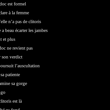
 doc est formel
clare à la femme
elle n’a pas de clitoris
e a beau écarter les jambes
 et plus
doc ne revient pas
son verdict
poursuit l’auscultation
a patiente
amine sa gorge
ngo
clitoris est là
ché
au fond