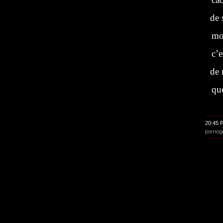
de s
mo
c’e
de m
qu
20:45 
pornog