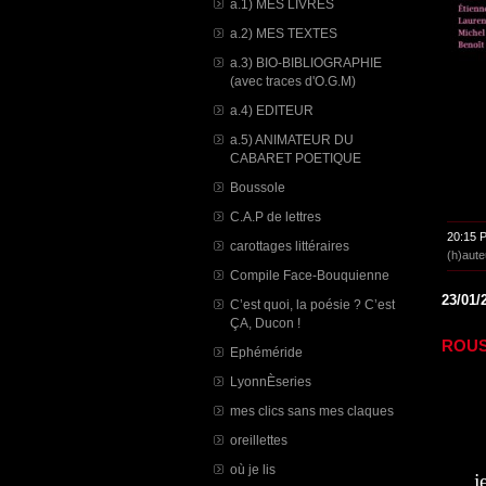
a.1) MES LIVRES
a.2) MES TEXTES
a.3) BIO-BIBLIOGRAPHIE
(avec traces d'O.G.M)
a.4) EDITEUR
a.5) ANIMATEUR DU
CABARET POETIQUE
Boussole
C.A.P de lettres
20:15 
carottages littéraires
(h)aute
Compile Face-Bouquienne
23/01/
C’est quoi, la poésie ? C’est
ÇA, Ducon !
ROU
Ephéméride
LyonnÈseries
mes clics sans mes claques
oreillettes
où je lis
je c