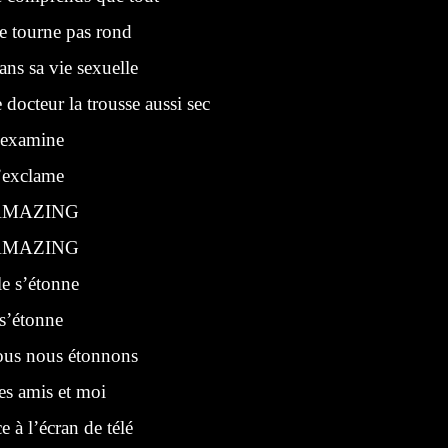
e tourne pas rond
 sa vie sexuelle
cteur la trousse aussi sec
xamine
xclame
AZING
AZING
 s’étonne
’étonne
 nous étonnons
s amis et moi
ce à l’écran de télé