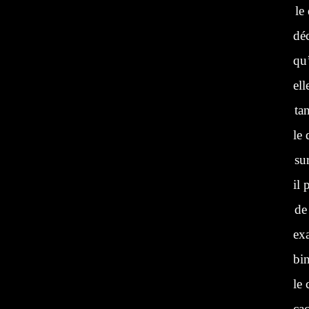
le
dé
qu’
ell
tant
le 
sur 
il 
de s
ex
bi
le 
ca