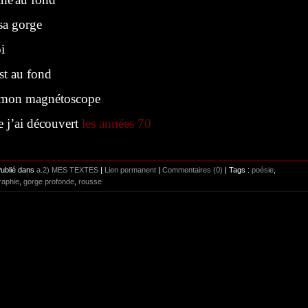
a gorge
i
st au fond
on magnétoscope
e j’ai découvert
les années 70
Publié dans
a.2) MES TEXTES
|
Lien permanent
|
Commentaires (0)
| Tags :
poésie
,
raphie
,
gorge profonde
,
rousse