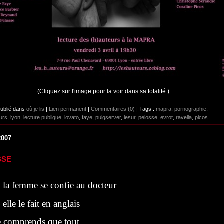
(Cliquez sur l'image pour la voir dans sa totalité.)
Publié dans
où je lis
|
Lien permanent
|
Commentaires (0)
| Tags :
mapra
,
pornographie
,
urs
,
lyon
,
lecture publique
,
lovato
,
faye
,
puigserver
,
lesur
,
pelosse
,
evrot
,
ravella
,
picos
2007
SSE
la femme se confie au docteur
elle le fait en anglais
omprends que tout