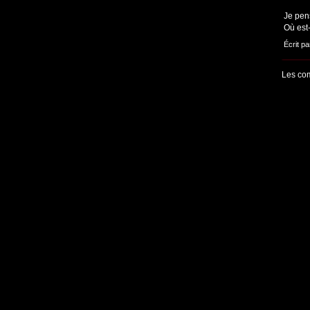
Je pen
Où est-
Écrit p
Les com