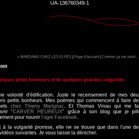
UA-136760349-1
« BARDAMU CHEZ LES ELFES
|
Page d'accueil
|
Comme ça me vient...
2009
elques petits bonheurs et de quelques grandes vulgarités
e volonté d'édification. Juste le recensement de mes deu
ers petits bonheurs. Mes poèmes qui commencent à faire de
chets
chez Thierry Marignac
. Et Thomas Vinau qui me fai
vrir "
CARVER HEUREUX
" grâce à son blog que je pill
rement pour nourrir
l'ogre Facebook
.
 à la vulgarité promise, elle ne se trouve que dans l'une de
vidéos suivantes. Je vous laisse la dénicher.