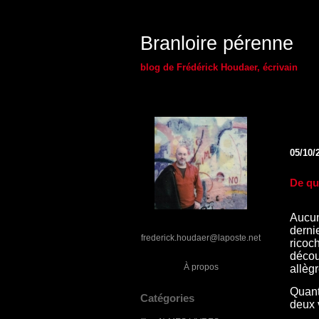
Branloire pérenne
blog de Frédérick Houdaer, écrivain
05/10/
De qu
Aucun
derni
frederick.houdaer@laposte.net
rico
décou
À propos
allèg
Quant
Catégories
deux 