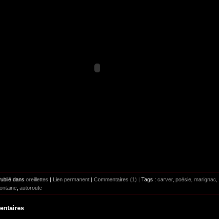
Publié dans
oreillettes
|
Lien permanent
|
Commentaires (1)
| Tags :
carver
,
poésie
,
marignac
,
fontaine
,
autoroute
ntaires