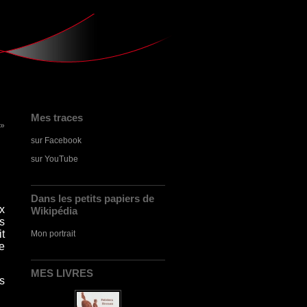
Mes traces
 »
sur Facebook
sur YouTube
Dans les petits papiers de
x
Wikipédia
s
t
Mon portrait
e
MES LIVRES
s