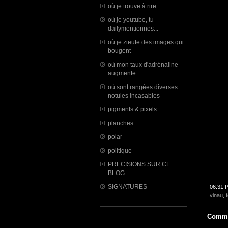
où je trouve à rire
où je youtube, tu
dailymentionnes...
où je zieute des images qui
bougent
où mon taux d'adrénaline
augmente
où sont rangées diverses
notules incasables
pigments & pixels
planches
polar
politique
PRECISIONS SUR CE
BLOG
SIGNATURES
06:31 
vinau
,
Comme