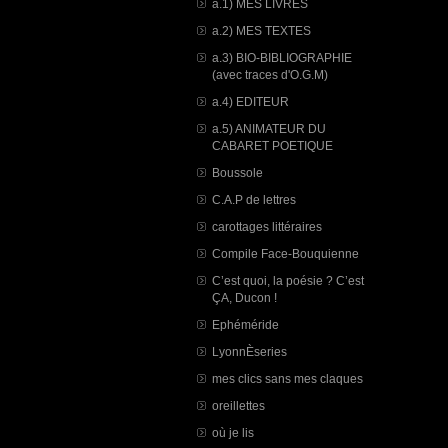
a.1) MES LIVRES
a.2) MES TEXTES
a.3) BIO-BIBLIOGRAPHIE
(avec traces d'O.G.M)
a.4) EDITEUR
a.5) ANIMATEUR DU
CABARET POETIQUE
Boussole
C.A.P de lettres
carottages littéraires
Compile Face-Bouquienne
C’est quoi, la poésie ? C’est
ÇA, Ducon !
Ephéméride
LyonnÈseries
mes clics sans mes claques
oreillettes
où je lis