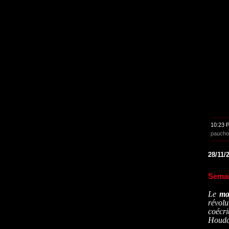
10:23 
paucho
28/11/
Semai
Le
ma
révolu
coécri
Houdae