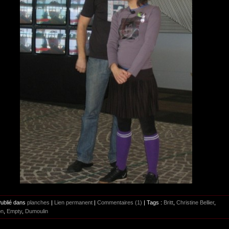
Publié dans
planches
|
Lien permanent
|
Commentaires (1)
| Tags :
Britt
,
Christine Bellier
,
on
,
Empty
,
Dumoulin