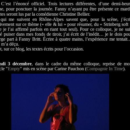
 C’est l’énoncé officiel. Trois lectures différentes, d’une demi-heu
e, pour ponctuer la journée. Fanny n’ayant pu être présente ce mard
xtes seront lus par la comédienne Christine Bellier.
qui me suivent en Rhône-Alpes savent que, pour la scène, j’écri
ivement sur ce thème (« elle & lui » pour résumer, du « Strinberg soft
je l’ai affirmé parfois en riant tout seul). Pour ce colloque, je ne su
lé puiser dans mes fonds de tiroir, j’ai écrit de l’inédit… je le dois po
rge part à Fanny Britt. Écrire à quatre mains, l’expérience me tentai
e m’a déçu.
t, sur ce blog, les textes écrits pour l’occasion.
ndi 3 décembre
, dans le cadre du même colloque, reprise de mo
cle "
Empty
" mis en scène par Carine Pauchon (
Compagnie In Time
).