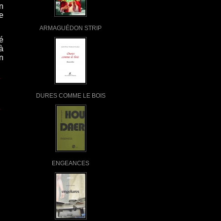
n
re
ARMAGUÉDON STRIP
é
à
an
DURES COMME LE BOIS
ENGEANCES