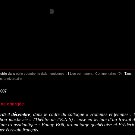
Publié dans
où je youtube, tu dailymentionnes...
|
Lien permanent
|
Commentaires (0)
| Tags :
n
,
anniversaire
2007
ne chargée
rdi 4 décembre
, dans le cadre du colloque « Hommes et femmes : 
tion inachevée » (Théâtre de l’E.N.S) : mise en lecture d’un travail 
ture transatlantique : Fanny Britt, dramaturge québécoise et Frédéri
r écrivain français.