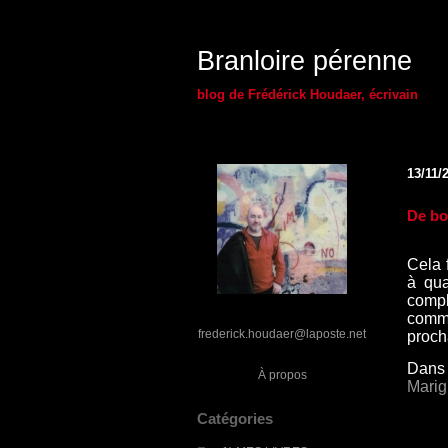
Branloire pérenne
blog de Frédérick Houdaer, écrivain
13/11/
De bo
Cela 
à qua
compl
comm
frederick.houdaer@laposte.net
proch
Dans 
À propos
Mari
Catégories