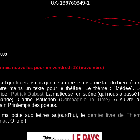
UA-136760349-1
2009
nnes nouvelles pour un vendredi 13 (novembre)
fait quelques temps que cela dure, et cela me fait du bien: écri
tre mains un texte pour le théâtre. Le thème : "Médée". L
ice :
Patrick Dubost
. La metteuse en scène (qui nous a passé l
ande): Carine Pauchon (
Compagnie In Time
). A suivre a
ain Printemps des poètes.
ma boite aux lettres aujourd'hui, le
dernier livre de Thierr
gnac
. Ô joie !