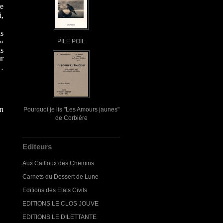
re
i,
s
 »
PILE POIL
is
ur
t…
n
Pourquoi je lis "Les Amours jaunes"
de Corbière
Editeurs
Aux Cailloux des Chemins
Carnets du Dessert de Lune
Editions des Etats Civils
EDITIONS LE CLOS JOUVE
EDITIONS LE DILETTANTE