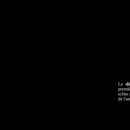
Le
d
premiè
scène 
de l'a