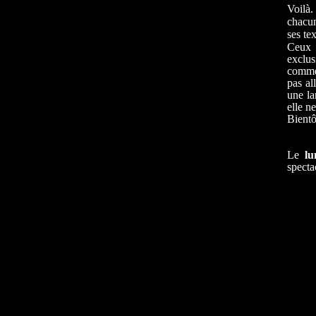
Voilà.
chacun
ses te
Ceux 
exclus
comme 
pas al
une la
elle n
Bientô
Le
lu
specta