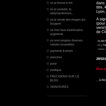
dans 
où je trouve à rire
titre,
où je youtube, tu
Lyon,
dailymentionnes...
A sig
où je zieute des images qui
(pour
bougent
venir
où mon taux d'adrénaline
de Cl
augmente
où sont rangées diverses
21:08 
notules incasables
(6)
| Ta
ruines 
pigments & pixels
planches
28/02/
polar
Bon a
politique
PRECISIONS SUR CE
... à Ali
BLOG
SIGNATURES