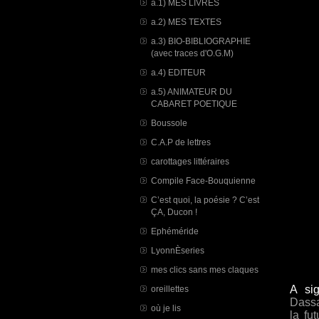
a.1) MES LIVRES
a.2) MES TEXTES
a.3) BIO-BIBLIOGRAPHIE
(avec traces d'O.G.M)
a.4) EDITEUR
a.5) ANIMATEUR DU
CABARET POETIQUE
Boussole
C.A.P de lettres
carottages littéraires
Compile Face-Bouquienne
C’est quoi, la poésie ? C’est
ÇA, Ducon !
Ephéméride
LyonnÈseries
mes clics sans mes claques
A si
oreillettes
Dass
où je lis
la fu