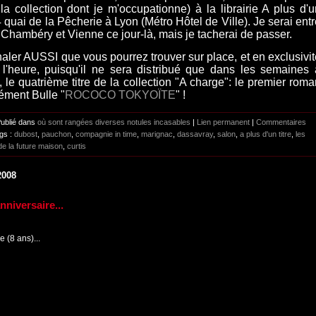
la collection dont je m'occupationne) à la librairie A plus d'u
 4 quai de la Pêcherie à Lyon (Métro Hôtel de Ville). Je serai ent
 Chambéry et Vienne ce jour-là, mais je tacherai de passer.
naler AUSSI que vous pourrez trouver sur place, et en exclusivit
 l'heure, puisqu'il ne sera distribué que dans les semaines 
), le quatrième titre de la collection "A charge": le premier rom
ément Bulle "
ROCOCO TOKYOÏTE
" !
Publié dans
où sont rangées diverses notules incasables
|
Lien permanent
|
Commentaires
gs :
dubost
,
pauchon
,
compagnie in time
,
marignac
,
dassavray
,
salon
,
a plus d'un titre
,
les
de la future maison
,
curtis
2008
nniversaire...
ce (8 ans)...