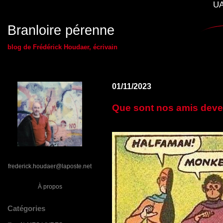
UA
Branloire pérenne
blog de Frédérick Houdaer, écrivain
01/11/2023
Que sont nos amis dev
frederick.houdaer@laposte.net
À propos
Catégories