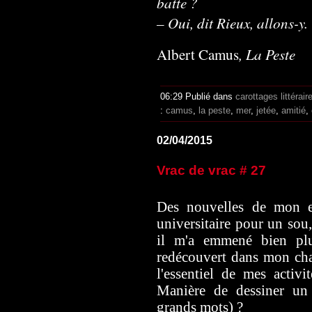
batte ?
– Oui, dit Rieux, allons-y.
,
La Peste
Albert Camus
06:29 Publié dans
carottages littérair
:
camus
,
la peste
,
mer
,
jetée
,
amitié
,
02/04/2015
Vrac de vrac # 27
Des nouvelles de mon es
universitaire pour un sou, 
il m'a emmené bien plu
redécouvert dans mon cha
l'essentiel de mes activit
Manière de dessiner un 
grands mots) ?