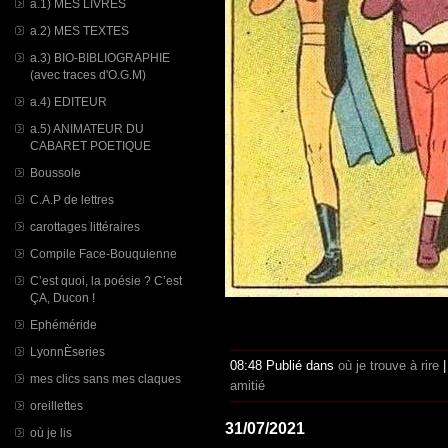
a.1) MES LIVRES
a.2) MES TEXTES
a.3) BIO-BIBLIOGRAPHIE
(avec traces d'O.G.M)
a.4) EDITEUR
a.5) ANIMATEUR DU
CABARET POETIQUE
Boussole
C.A.P de lettres
carottages littéraires
Compile Face-Bouquienne
C’est quoi, la poésie ? C’est
ÇA, Ducon !
Ephéméride
LyonnÈseries
08:48 Publié dans
où je trouve à rire
mes clics sans mes claques
amitié
oreillettes
31/07/2021
où je lis