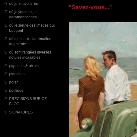
où je trouve à rire
"Savez-vous..."
où je youtube, tu
dailymentionnes...
où je zieute des images qui
bougent
où mon taux d'adrénaline
augmente
où sont rangées diverses
notules incasables
pigments & pixels
planches
polar
politique
PRECISIONS SUR CE
BLOG
SIGNATURES