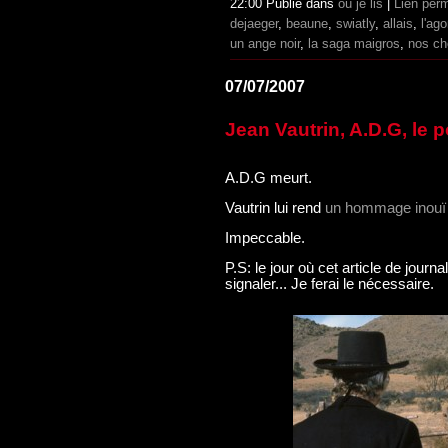
22:00 Publié dans
où je lis
|
Lien per
dejaeger
,
beaune
,
swiatly
,
allais
,
l'ag
un ange noir
,
la saga maigros
,
nos ch
07/07/2007
Jean Vautrin, A.D.G, le po
A.D.G meurt.
Vautrin lui rend
un hommage inouï
Impeccable.
P.S: le jour où cet article de journa
signaler... Je ferai le nécessaire.