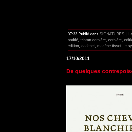
07:33 Publié dans
SIGNATURES
|
Li
amitié
,
tristan corbière
,
corbière
,
edit
édition
,
cadenet
,
marlène tissot
,
le s
17/10/2011
De quelques contrepoiso