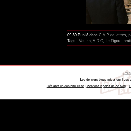
09:30 Publié dans
C.A.P de lettres
,
p
Tags :
Vautrin
,
A.D.G
,
Le Figaro
,
amit
Créer
Les derniers blogs mis à jour
|
Les d
Déclarer un contenu illicite
|
Mentions légales de ce blog
|
H