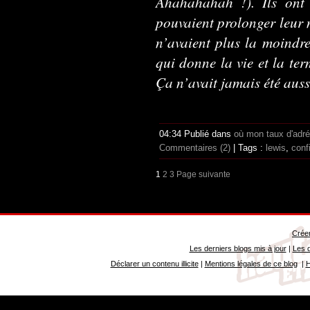
Ahahahahah !). Ils ont t
pouvaient prolonger leur m
n’avaient plus la moindre 
qui donne la vie et la te
Ça n’avait jamais été aussi
04:34 Publié dans
où mon taux d'adr
Commentaires (2)
| Tags :
lewis
,
conf
1
2
3
Page suivante
Créer
Les derniers blogs mis à jour
|
Les d
Déclarer un contenu illicite
|
Mentions légales de ce blog
|
H