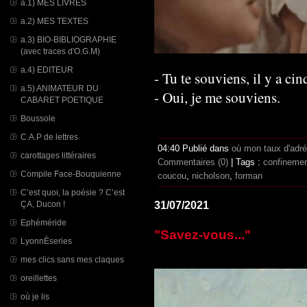
a.1) MES LIVRES
a.2) MES TEXTES
a.3) BIO-BIBLIOGRAPHIE
(avec traces d'O.G.M)
a.4) EDITEUR
- Tu te souviens, il y a cin
a.5) ANIMATEUR DU
- Oui, je me souviens.
CABARET POETIQUE
Boussole
C.A.P de lettres
04:40 Publié dans
où mon taux d'adr
carottages littéraires
Commentaires (0)
| Tags :
confineme
Compile Face-Bouquienne
coucou
,
nicholson
,
forman
C’est quoi, la poésie ? C’est
ÇA, Ducon !
31/07/2021
Ephéméride
"Savez-vous..."
LyonnÈseries
mes clics sans mes claques
oreillettes
où je lis