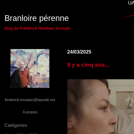
UA
Branloire pérenne
blog de Frédérick Houdaer, écrivain
24/03/2025
Il y a cinq ans...
frederick.houdaer@laposte.net
À propos
Catégories