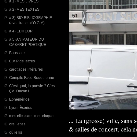
a.1) MES LIVRES
a.2) MES TEXTES
a.3) BIO-BIBLIOGRAPHIE
(avec traces d'O.G.M)
a.4) EDITEUR
a.5) ANIMATEUR DU
CABARET POETIQUE
Boussole
C.A.P de lettres
carottages littéraires
Compile Face-Bouquienne
C’est quoi, la poésie ? C’est
ÇA, Ducon !
Ephéméride
LyonnÈseries
mes clics sans mes claques
... La (grosse) ville, sans
oreillettes
& salles de concert, cela n
où je lis