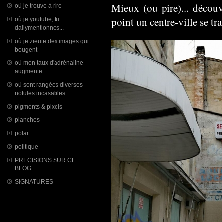
Mieux (ou pire)... découv
où je trouve à rire
point un centre-ville se t
où je youtube, tu
dailymentionnes...
où je zieute des images qui
bougent
où mon taux d'adrénaline
augmente
où sont rangées diverses
notules incasables
pigments & pixels
planches
polar
politique
PRECISIONS SUR CE
BLOG
SIGNATURES