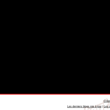
Créer
Les derniers blogs mis à jour
|
Les d