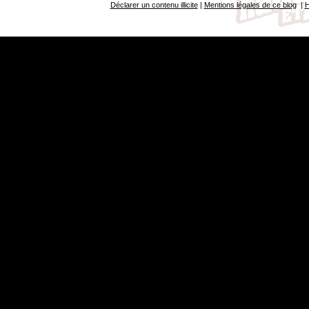
Déclarer un contenu illicite
|
Mentions légales de ce blog
|
H