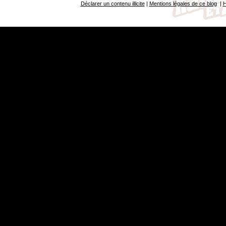
Déclarer un contenu illicite
|
Mentions légales de ce blog
|
H