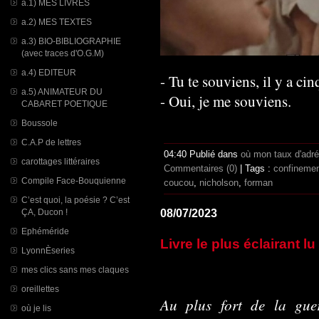
a.1) MES LIVRES
a.2) MES TEXTES
a.3) BIO-BIBLIOGRAPHIE
(avec traces d'O.G.M)
a.4) EDITEUR
- Tu te souviens, il y a cin
a.5) ANIMATEUR DU
- Oui, je me souviens.
CABARET POETIQUE
Boussole
C.A.P de lettres
04:40 Publié dans
où mon taux d'adr
carottages littéraires
Commentaires (0)
| Tags :
confineme
Compile Face-Bouquienne
coucou
,
nicholson
,
forman
C’est quoi, la poésie ? C’est
ÇA, Ducon !
08/07/2023
Ephéméride
Livre le plus éclairant l
LyonnÈseries
mes clics sans mes claques
oreillettes
Au plus fort de la guer
où je lis