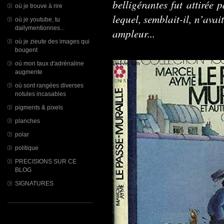
belligérantes fut attirée 
où je trouve à rire
lequel, semblait-il, n’ava
où je youtube, tu
dailymentionnes...
ampleur...
où je zieute des images qui
bougent
où mon taux d'adrénaline
augmente
où sont rangées diverses
notules incasables
pigments & pixels
planches
polar
politique
PRECISIONS SUR CE
BLOG
SIGNATURES