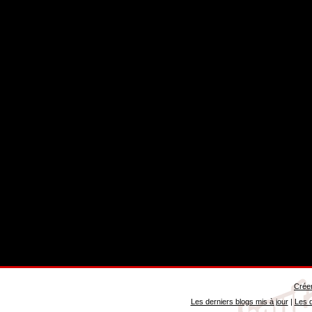
Créer
Les derniers blogs mis à jour
|
Les d