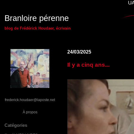
UA
Branloire pérenne
blog de Frédérick Houdaer, écrivain
24/03/2025
Il y a cinq ans...
frederick.houdaer@laposte.net
À propos
Catégories