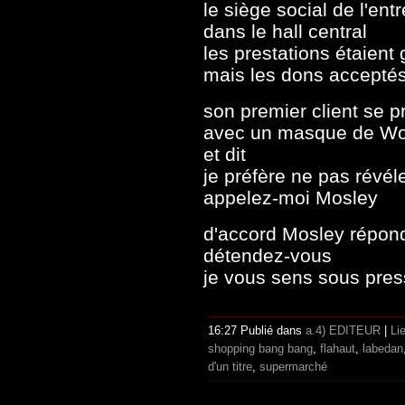
le siège social de l'ent
dans le hall central
les prestations étaient 
mais les dons accepté
son premier client se p
avec un masque de W
et dit
je préfère ne pas révél
appelez-moi Mosley
d'accord Mosley répond
détendez-vous
je vous sens sous pres
16:27 Publié dans
a.4) EDITEUR
|
Li
shopping bang bang
,
flahaut
,
labedan
d'un titre
,
supermarché