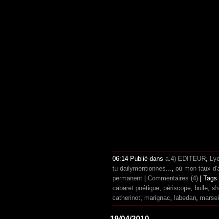
06:14 Publié dans
a.4) EDITEUR
,
Ly
tu dailymentionnes...
,
où mon taux d'
permanent
|
Commentaires (4)
| Tags
cabaret poétique
,
périscope
,
bulle
,
sh
catherinot
,
marignac
,
labedan
,
marsei
19/04/2010