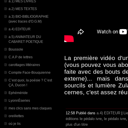
a.1) MES LIVRES
a.2) MES TEXTES
a.3) BIO-BIBLIOGRAPHIE
(avec traces d'O.G.M)
a.4) EDITEUR
a.5) ANIMATEUR DU
CABARET POETIQUE
Boussole
La première vidéo d'un
C.A.P de lettres
(vous pouvez vous abo
carottages littéraires
faite avec des bouts d
Compile Face-Bouquienne
externe)... mais dan
C’est quoi, la poésie ? C’est
sourcils et lumière Zu
ÇA, Ducon !
cernes, c'est assez réu
Ephéméride
LyonnÈseries
mes clics sans mes claques
12:58 Publié dans
a.4) EDITEUR
|
Li
oreillettes
éditions le pédalo ivre
,
le pédalo ivre
où je lis
plus d'un titre