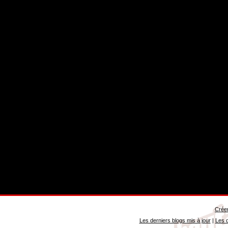
Créer
Les derniers blogs mis à jour
|
Les d