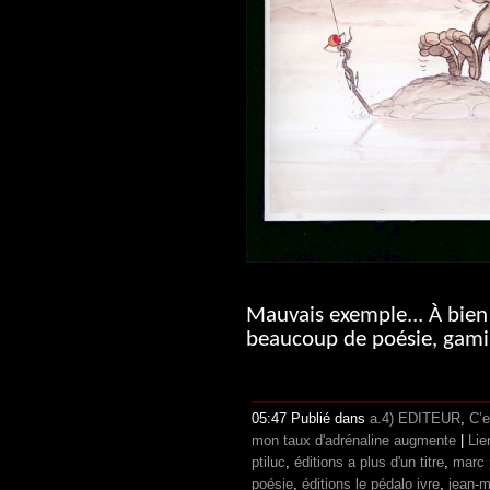
Mauvais exemple... À bien 
beaucoup de poésie, gamin
05:47 Publié dans
a.4) EDITEUR
,
C’e
mon taux d'adrénaline augmente
|
Lie
ptiluc
,
éditions a plus d'un titre
,
marc 
poésie
,
éditions le pédalo ivre
,
jean-m