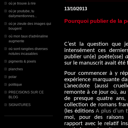
où je trouve à rire
13/10/2013
où je youtube, tu
dailymentionnes...
Pourquoi publier de la p
où je zieute des images qui
bougent
où mon taux d'adrénaline
augmente
C’est la question que 
où sont rangées diverses
intensément ces dernier
notules incasables
publier un(e) poète(sse)
pigments & pixels
sur le manuscrit avait été f
planches
Pour commencer à y répo
polar
expérience marquante dan
politique
L’anecdote (aussi crue
remonte à ce jour où, au 
PRECISIONS SUR CE
BLOG
de presque quatre ans,
collection de romans fra
SIGNATURES
(les éditions
A plus d’un t
moi, pour des raisons s
rapport avec le relatif in