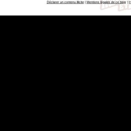
Déclarer un contenu illicite
|
Mentions légales de ce blog
|
H