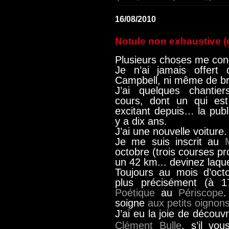
16/08/2010
Notule non exhaustive (ça
Plusieurs choses me con
Je n’ai jamais offert
Campbell, ni même de b
J’ai quelques chantier
cours, dont un qui est 
excitant depuis… la pub
y a dix ans.
J’ai une nouvelle voiture.
Je me suis inscrit au
octobre (trois courses p
un 42 km... devinez laquel
Toujours au mois d’oct
plus précisément (à 
Poétique
au
Périscope
.
soigne
aux petits oignon
J’ai eu la joie de découv
Clément Bulle
, s’il vo