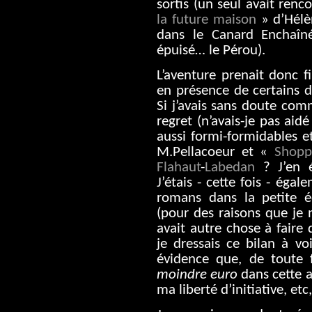
sortis (un seul avait renc
la future maison
» d’Hélè
dans le Canard Enchaîn
épuisé… le Pérou).
L’aventure prenait donc fi
en présence de certains d
Si j’avais sans doute comm
regret (n’avais-je pas aid
aussi formi-formidables 
M.Pellacoeur et «
Shopp
Flahaut
-
Labedan
? J’en ét
J’étais - cette fois - éga
romans dans la petite é
(pour des raisons que je n
avait autre chose à faire 
je dressais ce bilan à v
évidence que, de toute 
moindre euro
dans cette a
ma liberté d’initiative, etc,