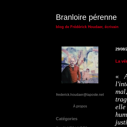
Branloire pérenne
blog de Frédérick Houdaer, écrivain
29/08/
La vér
«
l'in
mal
frederick.houdaer@laposte.net
trag
elle
À propos
hum
Catégories
just