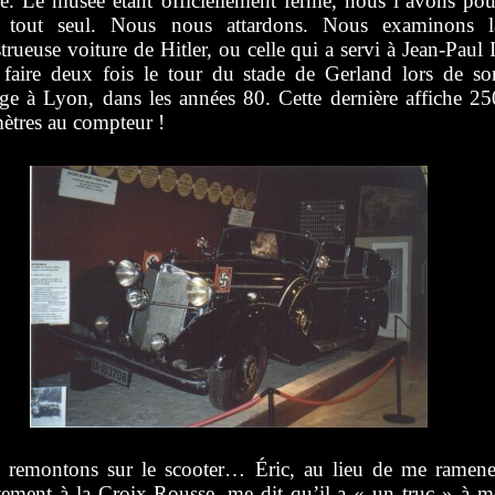
. Le musée étant officiellement fermé, nous l’avons pou
 tout seul. Nous nous attardons. Nous examinons l
rueuse voiture de Hitler, ou celle qui a servi à Jean-Paul I
 faire deux fois le tour du stade de Gerland lors de so
ge à Lyon, dans les années 80. Cette dernière affiche 25
ètres au compteur !
 remontons sur le scooter… Éric, au lieu de me ramene
tement à la Croix-Rousse, me dit qu’il a « un truc » à m