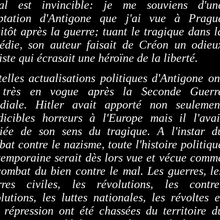
al est invincible: je me souviens d'un
ptation d'Antigone que j'ai vue à Pragu
itôt après la guerre; tuant le tragique dans l
gédie, son auteur faisait de Créon un odieu
iste qui écrasait une héroïne de la liberté.
elles actualisations politiques d'Antigone on
 très en vogue après la Seconde Guerr
diale. Hitler avait apporté non seulemen
ndicibles horreurs à l'Europe mais il l'avai
liée de son sens du tragique. A l'instar d
at contre le nazisme, toute l'histoire politiqu
temporaine serait dès lors vue et vécue comm
ombat du bien contre le mal. Les guerres, le
rres civiles, les révolutions, les contre
lutions, les luttes nationales, les révoltes e
 répression ont été chassées du territoire d