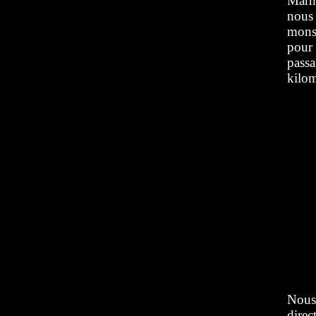
Marne
nous
monst
pour
passa
kilom
Nous
direc