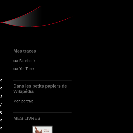
Mes traces
sur Facebook
sur YouTube
e
Dans les petits papiers de
e
Wikipédia
a
Mon portrait
;
s
MES LIVRES
e
e