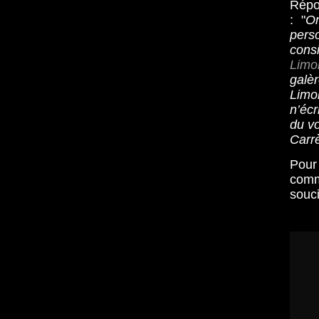
Répo
: "
On
pers
cons
Limo
galè
Limon
n’écr
du vo
Carrè
Pour
com
souci