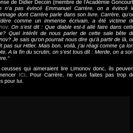
nse de Didier Decoin (membre de l'Académie Goncourt
 n’a pas évincé Emmanuel Carrère, on a évincé l
onnage dont Carrère parle dans son livre. Carrère, qu’o
idère comme un immense écrivain, a été victime d
nov
. On s’est dit : Que diable est-il allé faire dans cett
re? Quel intérêt de nous parler de cette sale bête d
ov? Je sais qu’on pourrait nous dire qu’à partir de là, o
it pas sur Hitler. Mais bon, voilà, j’ai réagi comme ça lor
te. A la fin du scrutin, on s’est tous dit : Merde, on a sort
re."
 ceusses qui aimeraient lire Limonov donc, ils peuven
mencer
ICI
. Pour Carrère, ne vous faites pas trop d
s pour lui.