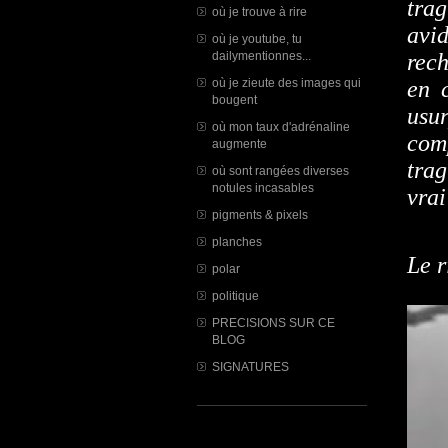
tra
où je trouve à rire
avi
où je youtube, tu
dailymentionnes...
rech
où je zieute des images qui
en 
bougent
usu
où mon taux d'adrénaline
com
augmente
trag
où sont rangées diverses
notules incasables
vrai
pigments & pixels
planches
Le 
polar
politique
PRECISIONS SUR CE
BLOG
SIGNATURES