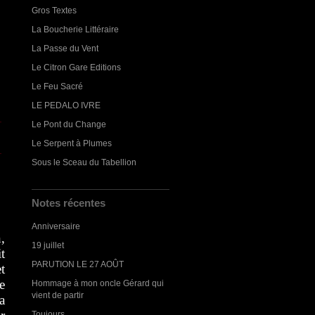
Gros Textes
La Boucherie Littéraire
La Passe du Vent
Le Citron Gare Editions
Le Feu Sacré
LE PEDALO IVRE
Le Pont du Change
Le Serpent à Plumes
Sous le Sceau du Tabellion
Notes récentes
Anniversaire
,
19 juillet
t
PARUTION LE 27 AOÛT
t
e
Hommage à mon oncle Gérard qui
vient de partir
a
Toujours...