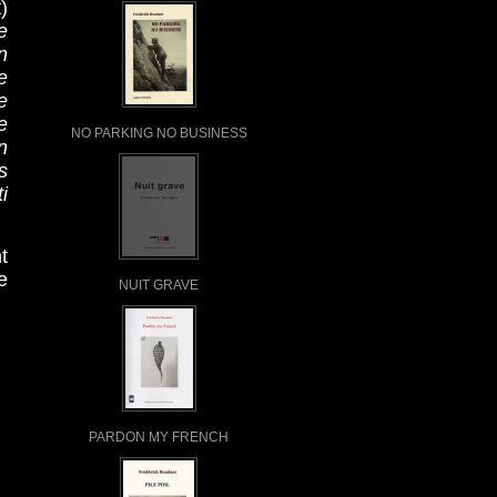
)
e
n
e
e
e
NO PARKING NO BUSINESS
n
s
i
t
e
NUIT GRAVE
PARDON MY FRENCH