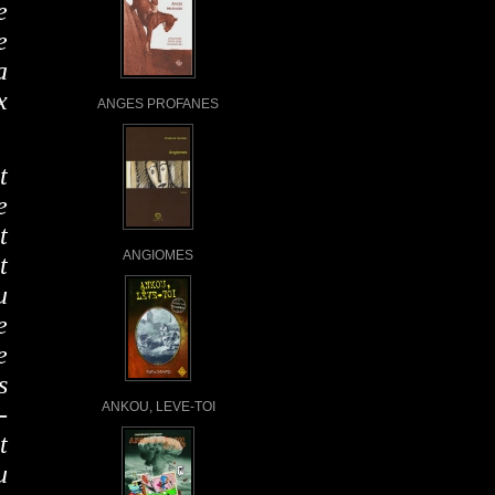
e
e
a
x
ANGES PROFANES
t
e
t
ANGIOMES
t
u
e
e
s
ANKOU, LEVE-TOI
-
t
u