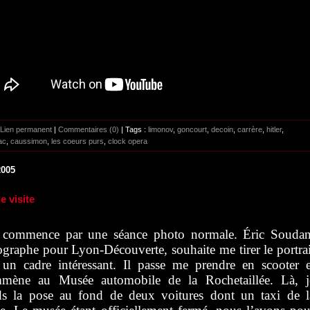
Lien permanent
|
Commentaires (0)
| Tags :
limonov
,
goncourt
,
decoin
,
carrère
,
hitler
,
ac
,
caussimon
,
les coeurs purs
,
clock opera
2005
e visite
 commence par une séance photo normale. Éric Soudan
graphe pour Lyon-Découverte, souhaite me tirer le portrai
 un cadre intéressant. Il passe me prendre en scooter e
mène au Musée automobile de la Rochetaillée. Là, j
ds la pose au fond de deux voitures dont un taxi de l