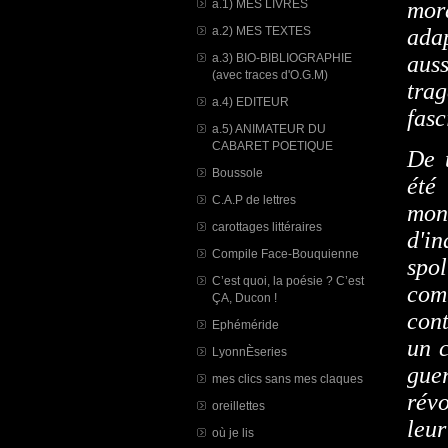
a.1) MES LIVRES
mor
a.2) MES TEXTES
ada
a.3) BIO-BIBLIOGRAPHIE
auss
(avec traces d'O.G.M)
tra
a.4) EDITEUR
fasc
a.5) ANIMATEUR DU
CABARET POETIQUE
De t
Boussole
été
C.A.P de lettres
mon
carottages littéraires
d'i
Compile Face-Bouquienne
spo
C’est quoi, la poésie ? C’est
comb
ÇA, Ducon !
con
Ephéméride
un c
LyonnÈseries
gue
mes clics sans mes claques
révo
oreillettes
leur
où je lis