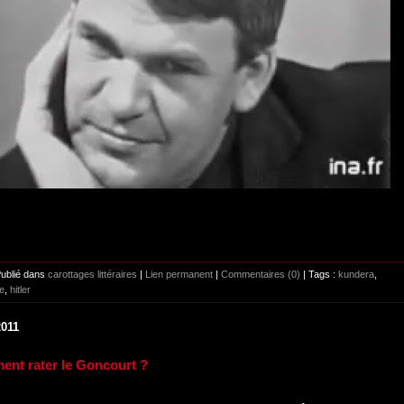
Publié dans
carottages littéraires
|
Lien permanent
|
Commentaires (0)
| Tags :
kundera
,
e
,
hitler
2011
nt rater le Goncourt ?