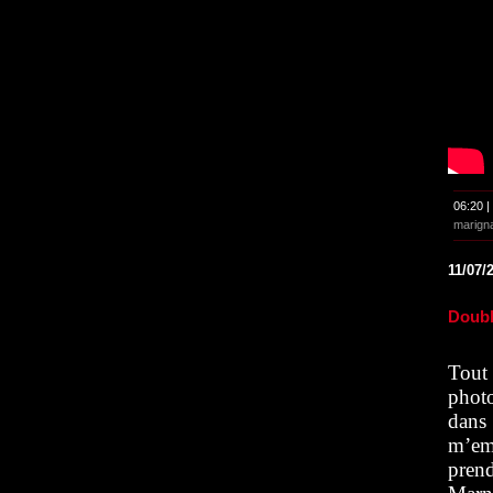
06:20 |
marign
11/07/
Doubl
Tout
photo
dans
m’em
pren