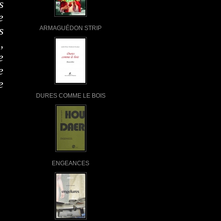
s
e
s
ARMAGUÉDON STRIP
,
e
e
e
DURES COMME LE BOIS
ENGEANCES