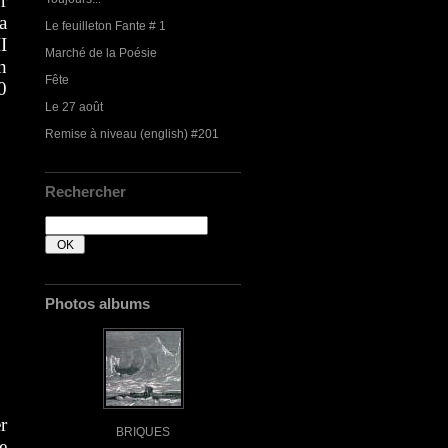
r
a
Le feuilleton Fante # 1
I
Marché de la Poésie
n
Fête
0
Le 27 août
Remise à niveau (english) #201
Rechercher
Photos albums
r
BRIQUES
e