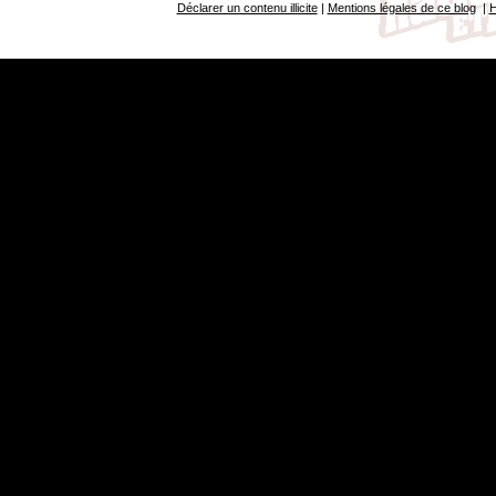
Déclarer un contenu illicite
|
Mentions légales de ce blog
|
H