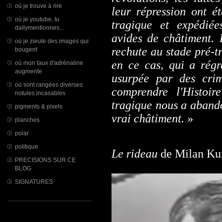
où je trouve à rire
leur répression ont ét
où je youtube, tu
tragique et expédiée
dailymentionnes...
avides de châtiment. 
où je zieute des images qui
rechute au stade pré-t
bougent
en ce cas, qui a régr
où mon taux d'adrénaline
augmente
usurpée par des cri
où sont rangées diverses
comprendre l'Histoi
notules incasables
tragique nous a abandon
pigments & pixels
vrai châtiment.
»
planches
polar
politique
Le rideau
de Milan Ku
PRECISIONS SUR CE
BLOG
SIGNATURES