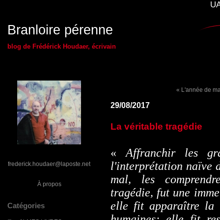
UA
Branloire pérenne
blog de Frédérick Houdaer, écrivain
« L'année de ma
29/08/2017
La véritable tragédie
«
Affranchir les g
l'interprétation naïve 
frederick.houdaer@laposte.net
mal, les comprendr
À propos
tragédie, fut une imme
elle fit apparaître la 
Catégories
humaines; elle fit re