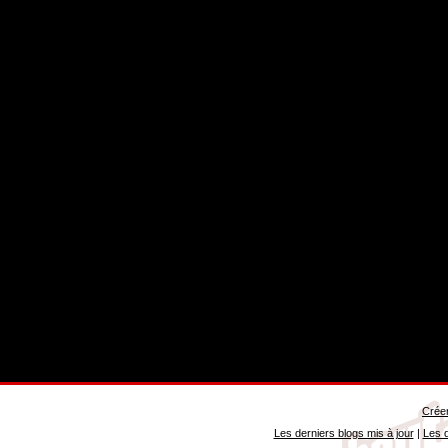
Créer
Les derniers blogs mis à jour
|
Les d