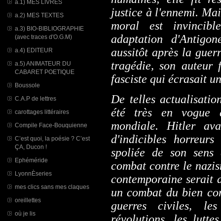
a.1) MES LIVRES
justice à l'ennemi. Ma
a.2) MES TEXTES
moral est invincib
a.3) BIO-BIBLIOGRAPHIE
adaptation d'Antigo
(avec traces d'O.G.M)
aussitôt après la guer
a.4) EDITEUR
tragédie, son auteur 
a.5) ANIMATEUR DU
CABARET POETIQUE
fasciste qui écrasait un
Boussole
De telles actualisatio
C.A.P de lettres
été très en vogue 
carottages littéraires
mondiale. Hitler av
Compile Face-Bouquienne
d'indicibles horreurs
C’est quoi, la poésie ? C’est
ÇA, Ducon !
spoliée de son sens 
Ephéméride
combat contre le nazism
LyonnÈseries
contemporaine serait 
mes clics sans mes claques
un combat du bien cont
oreillettes
guerres civiles, les
où je lis
révolutions, les lutte