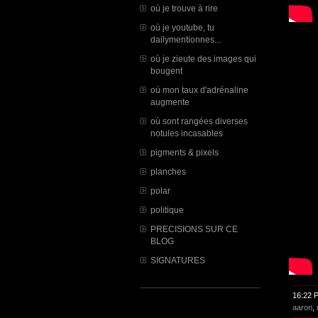
où je trouve à rire
où je youtube, tu
dailymentionnes...
où je zieute des images qui
bougent
où mon taux d'adrénaline
augmente
où sont rangées diverses
notules incasables
pigments & pixels
planches
polar
politique
PRECISIONS SUR CE
BLOG
SIGNATURES
16:22 
aaron
,