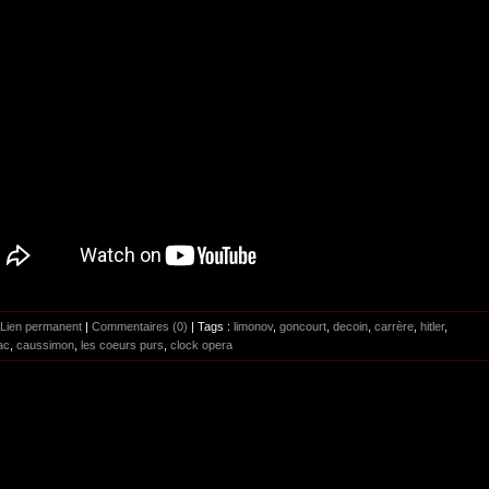
Lien permanent
|
Commentaires (0)
| Tags :
limonov
,
goncourt
,
decoin
,
carrère
,
hitler
,
ac
,
caussimon
,
les coeurs purs
,
clock opera