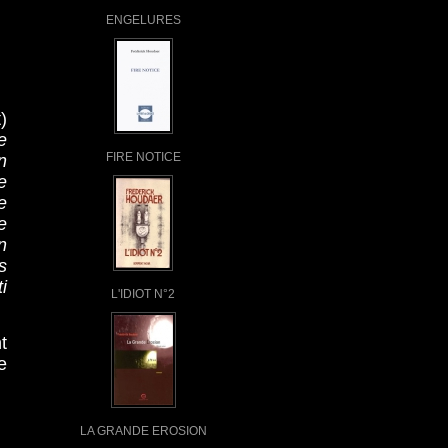
ENGELURES
)
e
FIRE NOTICE
n
e
e
e
n
s
i
L'IDIOT N°2
t
e
LA GRANDE EROSION