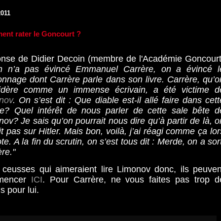
2011
nt rater le Goncourt ?
nse de Didier Decoin (membre de l'Académie Goncourt
 n’a pas évincé Emmanuel Carrère, on a évincé l
onnage dont Carrère parle dans son livre. Carrère, qu’o
idère comme un immense écrivain, a été victime d
nov
. On s’est dit : Que diable est-il allé faire dans cett
re? Quel intérêt de nous parler de cette sale bête d
ov? Je sais qu’on pourrait nous dire qu’à partir de là, o
it pas sur Hitler. Mais bon, voilà, j’ai réagi comme ça lor
te. A la fin du scrutin, on s’est tous dit : Merde, on a sort
re."
 ceusses qui aimeraient lire Limonov donc, ils peuven
mencer
ICI
. Pour Carrère, ne vous faites pas trop d
s pour lui.