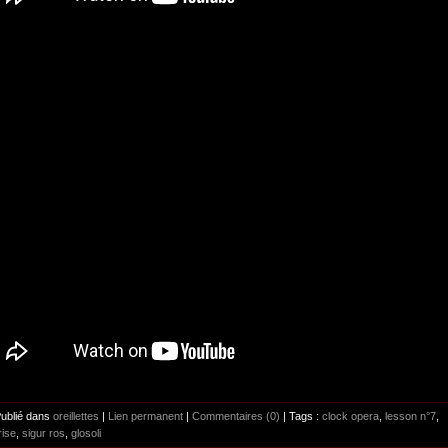
Publié dans
oreillettes
|
Lien permanent
|
Commentaires (0)
| Tags :
clock opera
,
lesson n°7
,
rise
,
sigur ros
,
glosoli