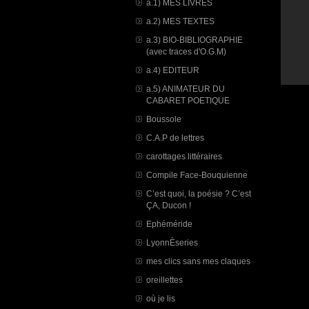
a.1) MES LIVRES
a.2) MES TEXTES
a.3) BIO-BIBLIOGRAPHIE
(avec traces d'O.G.M)
a.4) EDITEUR
a.5) ANIMATEUR DU
CABARET POETIQUE
Boussole
C.A.P de lettres
carottages littéraires
Compile Face-Bouquienne
C’est quoi, la poésie ? C’est
ÇA, Ducon !
Ephéméride
LyonnÈseries
mes clics sans mes claques
oreillettes
où je lis