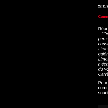
27/11/
Comme
Répo
: "
On
pers
cons
Limo
galè
Limon
n’écr
du vo
Carrè
Pour
com
souci