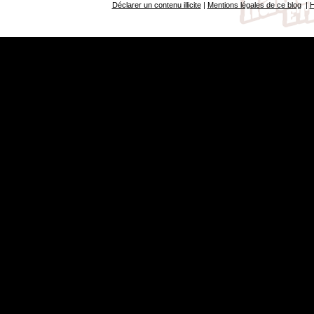
Déclarer un contenu illicite
|
Mentions légales de ce blog
|
H