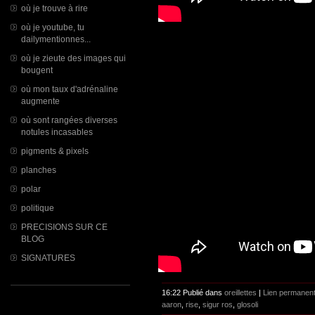
où je trouve à rire
où je youtube, tu
dailymentionnes...
où je zieute des images qui
bougent
où mon taux d'adrénaline
augmente
où sont rangées diverses
notules incasables
pigments & pixels
planches
polar
politique
PRECISIONS SUR CE
BLOG
SIGNATURES
16:22 Publié dans
oreillettes
|
Lien permanen
aaron
,
rise
,
sigur ros
,
glosoli