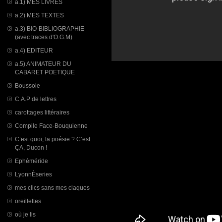
a.1) MES LIVRES
a.2) MES TEXTES
a.3) BIO-BIBLIOGRAPHIE
(avec traces d'O.G.M)
a.4) EDITEUR
a.5) ANIMATEUR DU
CABARET POETIQUE
Boussole
C.A.P de lettres
carottages littéraires
Compile Face-Bouquienne
C’est quoi, la poésie ? C’est
ÇA, Ducon !
Ephéméride
LyonnÈseries
mes clics sans mes claques
oreillettes
où je lis