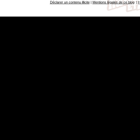
Déclarer un contenu illicite
|
Mentions légales de ce blog
|
H