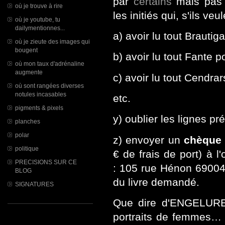
par
certains
mais pas à
où je trouve à rire
les initiés qui, s'ils veu
où je youtube, tu
dailymentionnes...
a) avoir lu tout Brautig
où je zieute des images qui
bougent
b) avoir lu tout Fante p
où mon taux d'adrénaline
augmente
c) avoir lu tout Cendra
où sont rangées diverses
notules incasables
etc.
pigments & pixels
y) oublier les lignes p
planches
polar
z) envoyer un
chèque
politique
€ de frais de port) à 
PRECISIONS SUR CE
: 105 rue Hénon 69004
BLOG
du livre demandé.
SIGNATURES
Que dire d'ENGELURES
portraits de femmes…