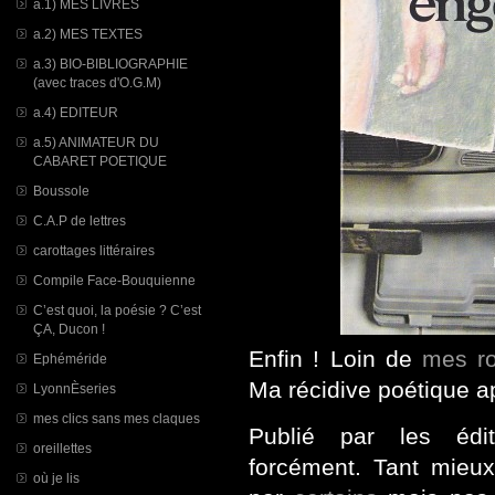
a.1) MES LIVRES
a.2) MES TEXTES
a.3) BIO-BIBLIOGRAPHIE
(avec traces d'O.G.M)
a.4) EDITEUR
a.5) ANIMATEUR DU
CABARET POETIQUE
Boussole
C.A.P de lettres
carottages littéraires
Compile Face-Bouquienne
C’est quoi, la poésie ? C’est
ÇA, Ducon !
Enfin ! Loin de
mes r
Ephéméride
Ma récidive poétique a
LyonnÈseries
mes clics sans mes claques
Publié par les édit
oreillettes
forcément. Tant mieu
où je lis