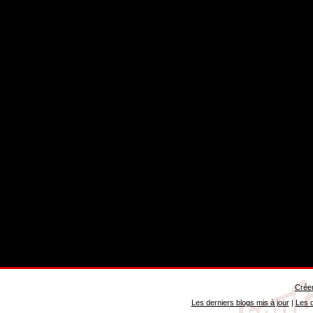
Créer
Les derniers blogs mis à jour
|
Les d