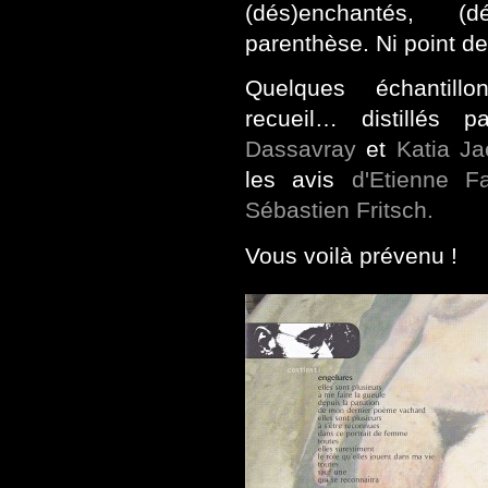
(dés)enchantés, (
parenthèse. Ni point d
Quelques échantill
recueil… distillés 
Dassavray
et
Katia Ja
les avis
d'Etienne F
Sébastien Fritsch.
Vous voilà prévenu !