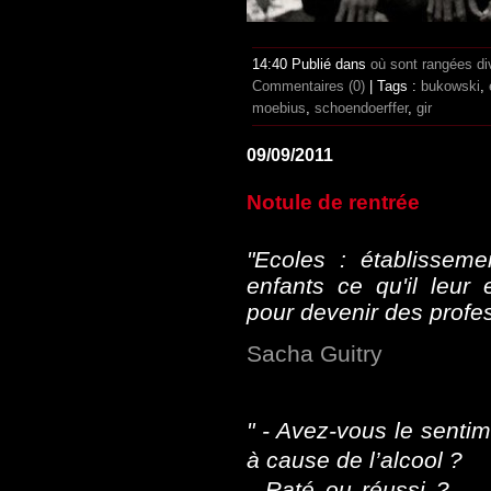
14:40 Publié dans
où sont rangées di
Commentaires (0)
| Tags :
bukowski
,
moebius
,
schoendoerffer
,
gir
09/09/2011
Notule de rentrée
"Ecoles : établissem
enfants ce qu'il leur 
pour devenir des profe
Sacha Guitry
" - Avez-vous le sentim
à cause de l’alcool ?
- Raté ou réussi ? 