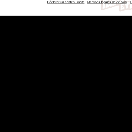
Déclarer un contenu illicite
|
Mentions légales de ce blog
|
H