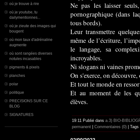
Ne pas les laisser seuls, 
où je trouve à rire
pornographique (dans laqu
où je youtube, tu
dailymentionnes...
tous bords).
où je zieute des images qui
Leur transmettre quelque
bougent
même de l’écriture, l’impo
où mon taux d'adrénaline
augmente
le langage, sa complexit
où sont rangées diverses
incroyables.
notules incasables
Ni slogans ni vaines prom
pigments & pixels
On s'exerce, on découvre, 
planches
Et tout le monde en ressor
polar
Et au moment de les quit
politique
élèves.
PRECISIONS SUR CE
BLOG
SIGNATURES
19:11 Publié dans
a.3) BIO-BIBLIOGR
permanent
|
Commentaires (0)
| Tags