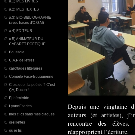
a.1) MES LIVRES
a.2) MES TEXTES
a.3) BIO-BIBLIOGRAPHIE
(avec traces d'O.G.M)
a.4) EDITEUR
a.5) ANIMATEUR DU
CABARET POETIQUE
Boussole
C.A.P de lettres
carottages littéraires
Compile Face-Bouquienne
C’est quoi, la poésie ? C’est
ÇA, Ducon !
Ephéméride
Depuis une vingtaine 
LyonnÈseries
auteurs (et artistes), j’
mes clics sans mes claques
rencontre des élèves.
oreillettes
réapproprient l’écriture.
où je lis