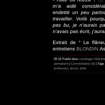
m’a aidé considérab
endetté un peu parto
travailler. Voilà pourq
pas bu, je n’aurais pa
n’avais pas écrit, j’aura
Extrait de “ Le flâne
entretiens
BLONDIN
/
As
06:16 Publié dans
carottages littérair
permanent
|
Commentaires (0)
| Tags
professeur
,
alcool
,
dette