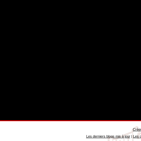
Créer
Les derniers blogs mis à jour
|
Les d