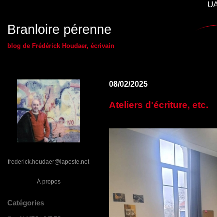
UA
Branloire pérenne
blog de Frédérick Houdaer, écrivain
08/02/2025
Ateliers d'écriture, etc.
frederick.houdaer@laposte.net
À propos
Catégories