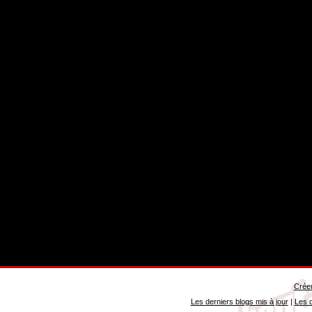
Créer
Les derniers blogs mis à jour
|
Les d