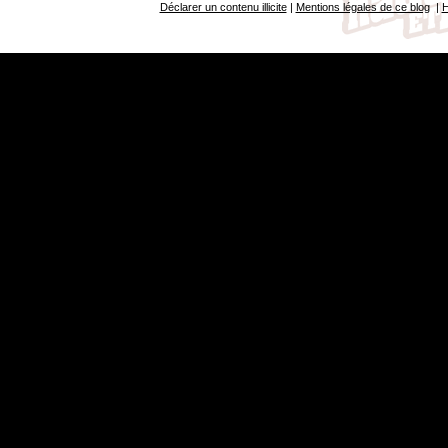
Déclarer un contenu illicite
|
Mentions légales de ce blog
|
H