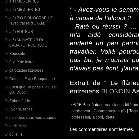
a.1) MES LIVRES
" - Avez-vous le sentim
a.2) MES TEXTES
à cause de l’alcool ?
a.3) BIO-BIBLIOGRAPHIE
(avec traces d'O.G.M)
- Raté ou réussi ? 
a.4) EDITEUR
m’a aidé considérab
a.5) ANIMATEUR DU
endetté un peu parto
CABARET POETIQUE
travailler. Voilà pourq
Boussole
pas bu, je n’aurais pa
C.A.P de lettres
n’avais pas écrit, j’aura
carottages littéraires
Compile Face-Bouquienne
Extrait de “ Le flâne
C’est quoi, la poésie ? C’est
entretiens
BLONDIN
/
As
ÇA, Ducon !
Ephéméride
06:16 Publié dans
carottages littérair
LyonnÈseries
permanent
|
Commentaires (0)
| Tags
professeur
,
alcool
,
dette
mes clics sans mes claques
oreillettes
Les commentaires sont fermés.
où je lis