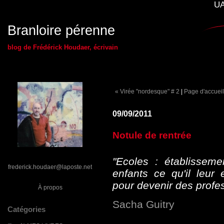
UA
Branloire pérenne
blog de Frédérick Houdaer, écrivain
« Virée "nordesque" # 2
|
Page d'accueil
09/09/2011
Notule de rentrée
"Ecoles : établissem
frederick.houdaer@laposte.net
enfants ce qu'il leur 
pour devenir des profe
À propos
Sacha Guitry
Catégories