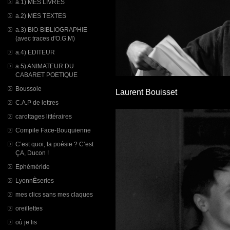
a.1) MES LIVRES
a.2) MES TEXTES
a.3) BIO-BIBLIOGRAPHIE
(avec traces d'O.G.M)
a.4) EDITEUR
a.5) ANIMATEUR DU
CABARET POETIQUE
Boussole
Laurent Bouisset
C.A.P de lettres
carottages littéraires
Compile Face-Bouquienne
C’est quoi, la poésie ? C’est
ÇA, Ducon !
Ephéméride
LyonnÈseries
mes clics sans mes claques
oreillettes
où je lis