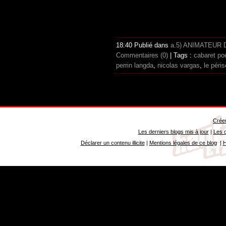
18:40 Publié dans
a.5) ANIMATEUR
Commentaires (0)
| Tags :
cabaret po
perrin langda
,
nicolas vargas
,
le péri
Créer
Les derniers blogs mis à jour
|
Les d
Déclarer un contenu illicite
|
Mentions légales de ce blog
|
H