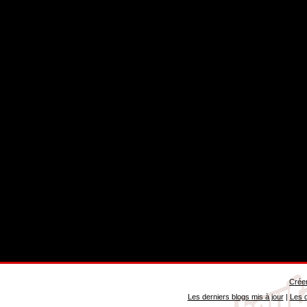
Créer
Les derniers blogs mis à jour
|
Les d