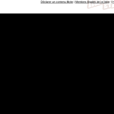
Déclarer un contenu illicite
|
Mentions légales de ce blog
|
H