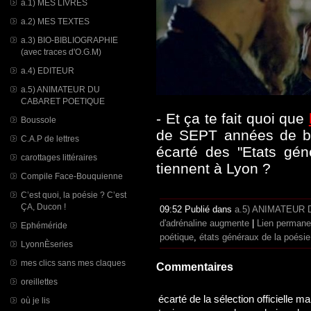
a.1) MES LIVRES
a.2) MES TEXTES
a.3) BIO-BIBLIOGRAPHIE
(avec traces d'O.G.M)
a.4) EDITEUR
a.5) ANIMATEUR DU
CABARET POETIQUE
- Et ça te fait quoi que
Boussole
de SEPT années de bon
C.A.P de lettres
écarté des "Etats gén
carottages littéraires
tiennent à Lyon ?
Compile Face-Bouquienne
C’est quoi, la poésie ? C’est
ÇA, Ducon !
09:52 Publié dans
a.5) ANIMATEUR
d'adrénaline augmente
|
Lien permane
Ephéméride
poétique
,
états généraux de la poésie
LyonnÈseries
mes clics sans mes claques
Commentaires
oreillettes
écarté de la sélection officielle 
où je lis