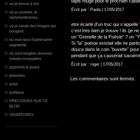
tapis rouge pour le prochain cabar
où je trouve à rire
Écrit par : Paola | 17/05/2017
où je youtube, tu
dailymentionnes...
etre écarté d'un truc qui s'appell
où je zieute des images qui
c'est très bien je trouve ! ils (je 
bougent
un "Grenelle de la Poésie" ? un "Y
où mon taux d'adrénaline
Si "la" poésie existait elle ne part
augmente
douce dans le coin "buvette" pour
où sont rangées diverses
pendant que ça causerait savamme
notules incasables
Écrit par : roger | 17/05/2017
pigments & pixels
planches
Les commentaires sont fermés.
polar
politique
PRECISIONS SUR CE
BLOG
SIGNATURES