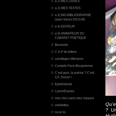
a.1) MES LIVRES
a.2) MES TEXTES
a.3) BIO-BIBLIOGRAPHIE
(avec traces d'O.G.M)
a.4) EDITEUR
a.5) ANIMATEUR DU
CABARET POETIQUE
Boussole
C.A.P de lettres
carottages littéraires
Compile Face-Bouquienne
C’est quoi, la poésie ? C’est
ÇA, Ducon !
Ephéméride
LyonnÈseries
mes clics sans mes claques
Qu'e
oreillettes
? Un
où je lis
Hurla