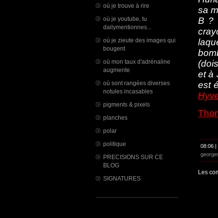
où je trouve à rire
sa m
où je youtube, tu
B ? 
dailymentionnes...
cray
où je zieute des images qui
laqu
bougent
bomb
où mon taux d'adrénaline
(dois
augmente
et à 
où sont rangées diverses
est 
notules incasables
Hyv
pigments & pixels
Tho
planches
polar
politique
08:06 |
george
PRECISIONS SUR CE
BLOG
Les com
SIGNATURES