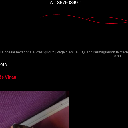
UA-136760349-1
 La poésie hexagonale, c’est quoi ?
|
Page d'accueil
|
Quand l'Armaguédon fait tâc
d'huile...
2018
ès Vinau