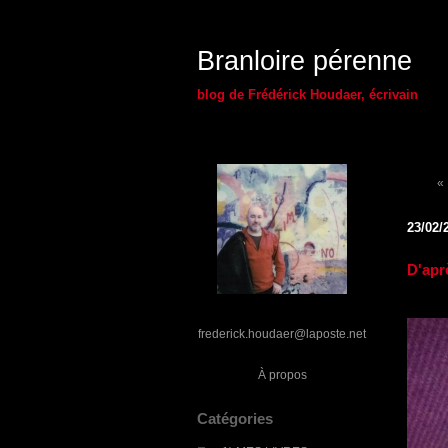
Branloire pérenne
blog de Frédérick Houdaer, écrivain
«
23/02/
D'apr
frederick.houdaer@laposte.net
À propos
Catégories