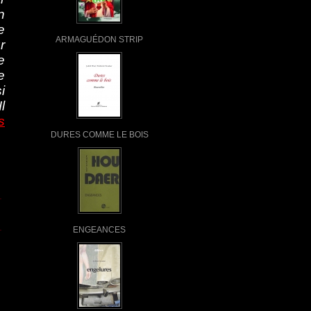
n
e
ARMAGUÉDON STRIP
r
e
e
i
l
s
DURES COMME LE BOIS
ENGEANCES