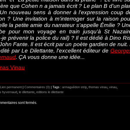
ère que Cohen n a jamais écrit ? Le plan B d'un pla
Un nouveau sens à donner à l'expression coup d
on ? Une invitation à m'interroger sur la raison pou
elle la petite amie du narrateur s'appelle Émilie ? Un
e pour mon voyage en train jusqu'à St Nazair
-je prévenir la police du rail) ? Il est dédié à Dino Ris
John Fante. Il est écrit par un poète gardien de nuit. I
édité par Le Dilettante, l'excellent éditeur de
George
ernaud
. ÇA vous donne une idée...
mas Vinau
Lien permanent
|
Commentaires (0)
| Tags :
armaguédon strip
,
thomas vinau
,
vinau
,
s hyvernaud
,
le dilettante
,
editions le dilettante
mentaires sont fermés.