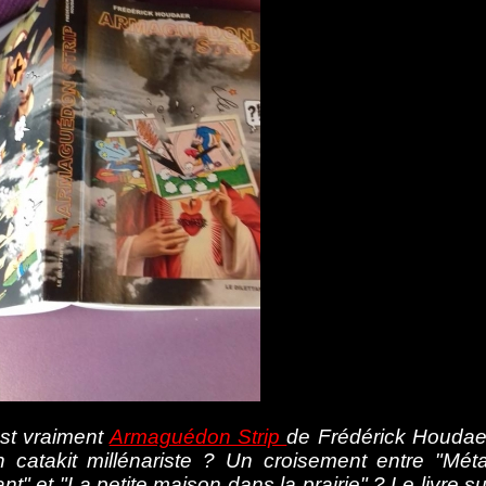
st vraiment
Armaguédon Strip
de Frédérick Houdae
 catakit millénariste ? Un croisement entre "Méta
nt" et "La petite maison dans la prairie" ? Le livre su