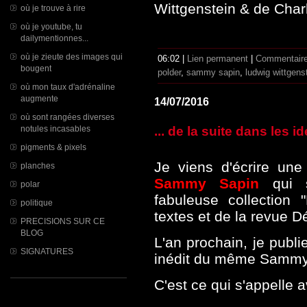
Wittgenstein & de Char
où je trouve à rire
où je youtube, tu
dailymentionnes...
où je zieute des images qui
06:02 |
Lien permanent
|
Commentaire
bougent
polder
,
sammy sapin
,
ludwig wittgens
où mon taux d'adrénaline
augmente
14/07/2016
où sont rangées diverses
notules incasables
... de la suite dans les i
pigments & pixels
Je viens d'écrire une
planches
Sammy Sapin
qui 
polar
fabuleuse collection 
politique
textes et de la revue D
PRECISIONS SUR CE
BLOG
L'an prochain, je publ
SIGNATURES
inédit du même Sammy 
C'est ce qui s'appelle av