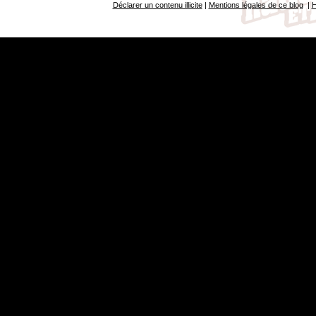
Déclarer un contenu illicite
|
Mentions légales de ce blog
|
H