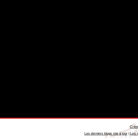
Créer
Les derniers blogs mis à jour
|
Les d