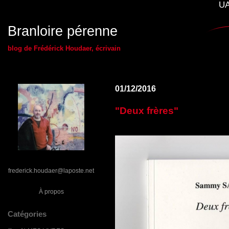
UA
Branloire pérenne
blog de Frédérick Houdaer, écrivain
01/12/2016
"Deux frères"
frederick.houdaer@laposte.net
À propos
Catégories