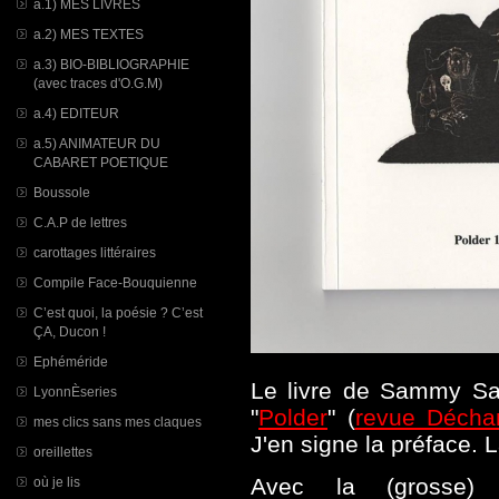
a.1) MES LIVRES
a.2) MES TEXTES
a.3) BIO-BIBLIOGRAPHIE
(avec traces d'O.G.M)
a.4) EDITEUR
a.5) ANIMATEUR DU
CABARET POETIQUE
Boussole
C.A.P de lettres
carottages littéraires
Compile Face-Bouquienne
C’est quoi, la poésie ? C’est
ÇA, Ducon !
Ephéméride
Le livre de Sammy Sapi
LyonnÈseries
"
Polder
" (
revue Déch
mes clics sans mes claques
J'en signe la préface. 
oreillettes
Avec la (grosse) 
où je lis