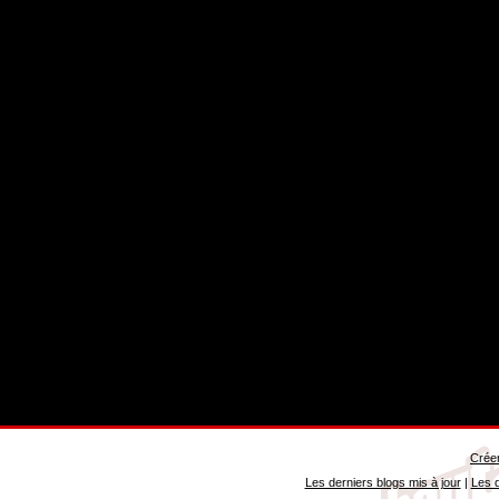
Créer
Les derniers blogs mis à jour
|
Les d