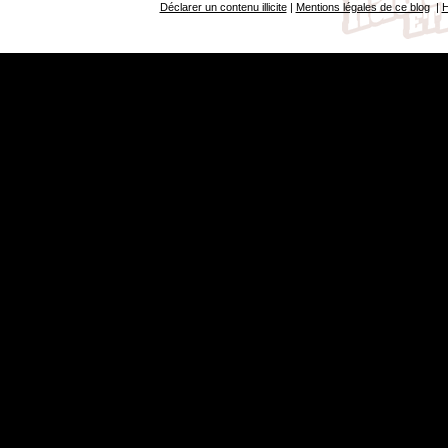
Déclarer un contenu illicite
|
Mentions légales de ce blog
|
H