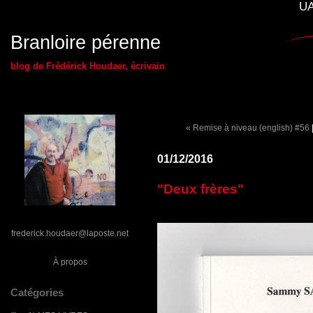
UA
Branloire pérenne
blog de Frédérick Houdaer, écrivain
« Remise à niveau (english) #56
01/12/2016
"Deux frères"
frederick.houdaer@laposte.net
À propos
Catégories