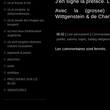
J'en signe la préface. 
où je trouve à rire
Avec la (grosse) 
où je youtube, tu
dailymentionnes...
Wittgenstein & de Char
où je zieute des images qui
bougent
où mon taux d'adrénaline
06:02 |
Lien permanent
|
Commentaire
augmente
polder
,
sammy sapin
,
ludwig wittgens
où sont rangées diverses
notules incasables
Les commentaires sont fermés.
pigments & pixels
planches
polar
politique
PRECISIONS SUR CE
BLOG
SIGNATURES