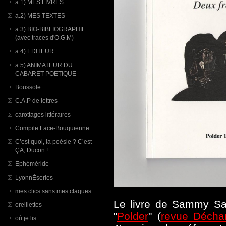
a.1) MES LIVRES
a.2) MES TEXTES
a.3) BIO-BIBLIOGRAPHIE
(avec traces d'O.G.M)
a.4) EDITEUR
a.5) ANIMATEUR DU
CABARET POETIQUE
Boussole
C.A.P de lettres
carottages littéraires
Compile Face-Bouquienne
C’est quoi, la poésie ? C’est
ÇA, Ducon !
Ephéméride
LyonnÈseries
mes clics sans mes claques
Le livre de Sammy Sapi
oreillettes
"
Polder
" (
revue Déch
où je lis