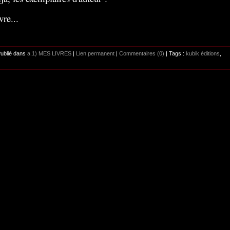
vre...
Publié dans
a.1) MES LIVRES
|
Lien permanent
|
Commentaires (0)
| Tags :
kubik éditions
,