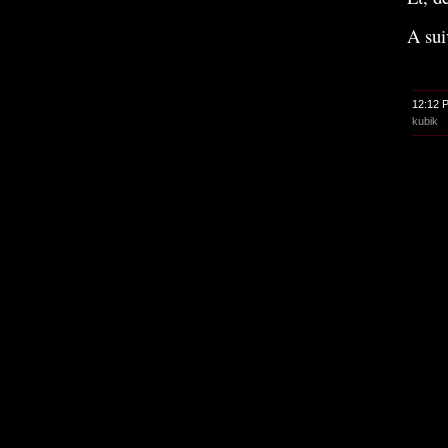
A sui
12:12 
kubik