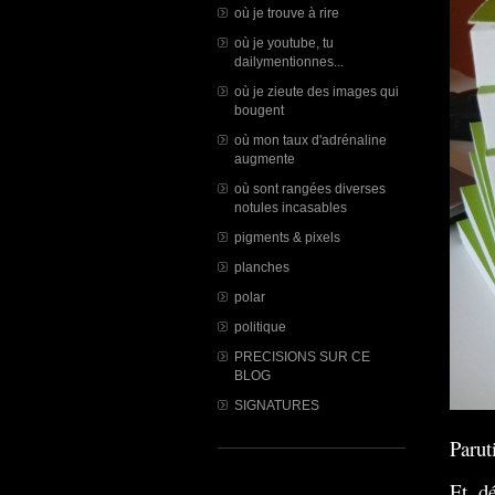
où je trouve à rire
où je youtube, tu
dailymentionnes...
où je zieute des images qui
bougent
où mon taux d'adrénaline
augmente
où sont rangées diverses
notules incasables
pigments & pixels
planches
polar
politique
PRECISIONS SUR CE
BLOG
SIGNATURES
Parut
Et, d