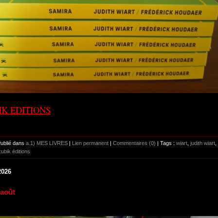
IK EDITIONS
Publié dans
a.1) MES LIVRES
|
Lien permanent
|
Commentaires (0)
| Tags :
wiart
,
judith wiart
,
kubik éditions
2026
 août