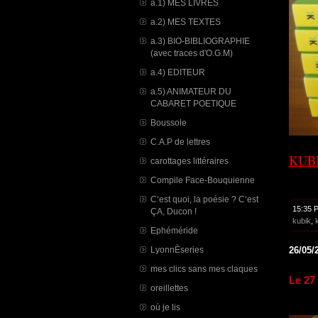
a.1) MES LIVRES
a.2) MES TEXTES
a.3) BIO-BIBLIOGRAPHIE
(avec traces d'O.G.M)
a.4) EDITEUR
a.5) ANIMATEUR DU
CABARET POETIQUE
Boussole
C.A.P de lettres
KUB
carottages littéraires
Compile Face-Bouquienne
C’est quoi, la poésie ? C’est
15:35 
ÇA, Ducon !
kubik
,
Ephéméride
LyonnÈseries
26/05/
mes clics sans mes claques
Le 27
oreillettes
où je lis