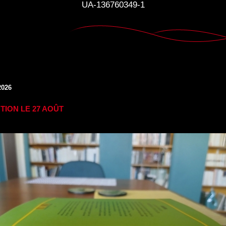
UA-136760349-1
2026
TION LE 27 AOÛT