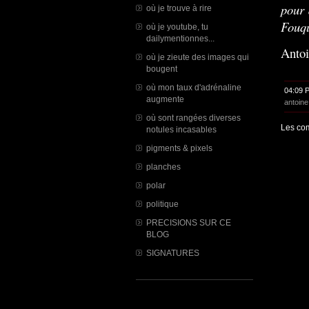
pour 
où je trouve à rire
Fouqu
où je youtube, tu
dailymentionnes...
Antoi
où je zieute des images qui
bougent
où mon taux d'adrénaline
04:09 
augmente
antoine
où sont rangées diverses
Les com
notules incasables
pigments & pixels
planches
polar
politique
PRECISIONS SUR CE
BLOG
SIGNATURES