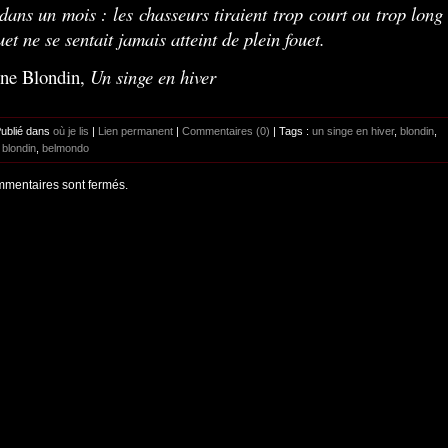
dans un mois : les chasseurs tiraient trop court ou trop long 
et ne se sentait jamais atteint de plein fouet.
ne Blondin,
Un singe en hiver
Publié dans
où je lis
|
Lien permanent
|
Commentaires (0)
| Tags :
un singe en hiver
,
blondin
,
 blondin
,
belmondo
mentaires sont fermés.