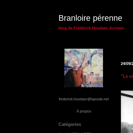
Branloire pérenne
blog de Frédérick Houdaer, écrivain
24/09/
"Le co
frederick.houdaer@laposte.net
À propos
Catégories