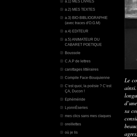
a.1) MES LIVRES
a.2) MES TEXTES
a.3) BIO-BIBLIOGRAPHIE
(avec traces d'O.G.M)
a.4) EDITEUR
a.5) ANIMATEUR DU
CABARET POETIQUE
Boussole
C.A.P de lettres
carottages littéraires
Compile Face-Bouquienne
Le co
C’est quoi, la poésie ? C’est
ainsi
ÇA, Ducon !
longu
Ephéméride
d’une
LyonnÈseries
sa co
mes clics sans mes claques
consi
oreillettes
beauc
agres
où je lis