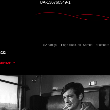
UA-136760349-1
« A part ça...
|
Page d'accueil
|
Samedi 1er octobre
2022
urrier..."