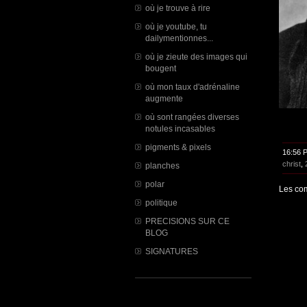
où je trouve à rire
où je youtube, tu
dailymentionnes...
où je zieute des images qui
bougent
où mon taux d'adrénaline
augmente
où sont rangées diverses
notules incasables
pigments & pixels
16:56 
christ
,
planches
polar
Les com
politique
PRECISIONS SUR CE
BLOG
SIGNATURES