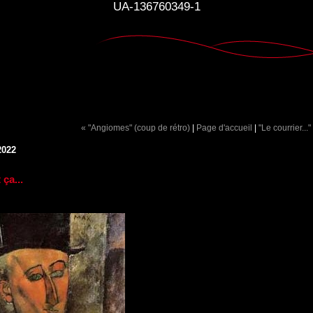
UA-136760349-1
« "Angiomes" (coup de rétro)
|
Page d'accueil
|
"Le courrier..."
2022
 ça...