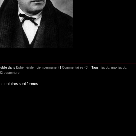
Publié dans
Ephéméride
|
Lien permanent
|
Commentaires (0)
| Tags :
jacob
,
max jacob
,
22 septembre
mentaires sont fermés.