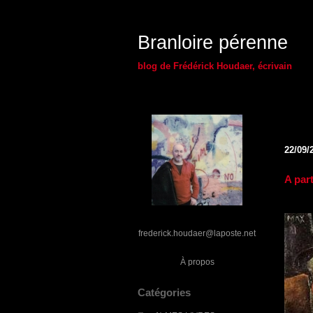
Branloire pérenne
blog de Frédérick Houdaer, écrivain
22/09/
A part
frederick.houdaer@laposte.net
À propos
Catégories