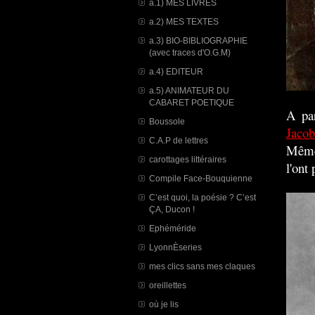
a.1) MES LIVRES
a.2) MES TEXTES
a.3) BIO-BIBLIOGRAPHIE
(avec traces d'O.G.M)
a.4) EDITEUR
a.5) ANIMATEUR DU
CABARET POETIQUE
A par
Boussole
Jaco
C.A.P de lettres
Même
carottages littéraires
l'ont
Compile Face-Bouquienne
C’est quoi, la poésie ? C’est
ÇA, Ducon !
Ephéméride
LyonnÈseries
mes clics sans mes claques
oreillettes
où je lis