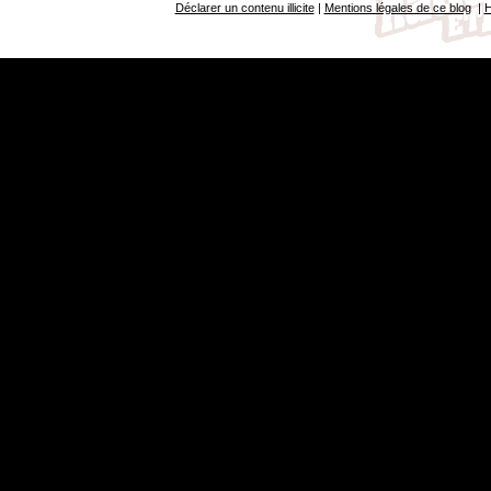
Déclarer un contenu illicite
|
Mentions légales de ce blog
|
H