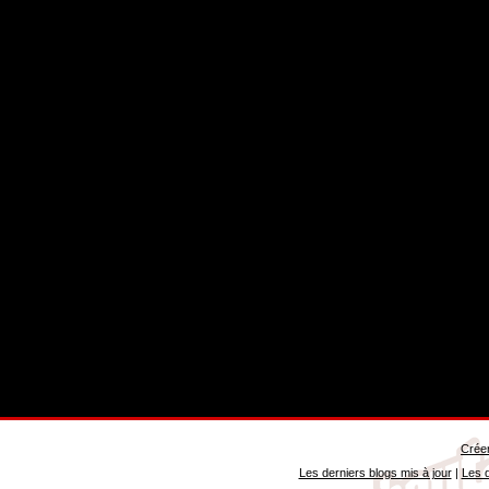
Créer
Les derniers blogs mis à jour
|
Les d