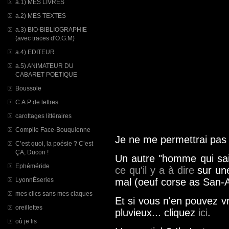
a.1) MES LIVRES
a.2) MES TEXTES
a.3) BIO-BIBLIOGRAPHIE
(avec traces d'O.G.M)
a.4) EDITEUR
a.5) ANIMATEUR DU
CABARET POETIQUE
Boussole
C.A.P de lettres
carottages littéraires
Compile Face-Bouquienne
Je ne me permettrai pa
C’est quoi, la poésie ? C’est
ÇA, Ducon !
Un autre "homme qui sait
Ephéméride
ce qu'il y a à dire
sur une
LyonnÈseries
mal (oeuf corse as San-A
mes clics sans mes claques
Et si vous n'en pouvez v
oreillettes
pluvieux... cliquez
ici
.
où je lis