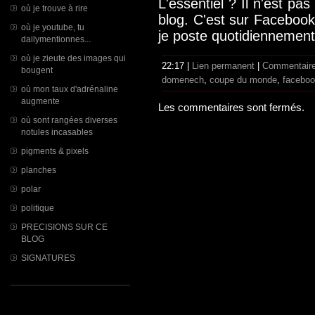
L'essentiel ? Il n'est pas
où je trouve à rire
blog. C'est sur Facebook
où je youtube, tu
je poste quotidiennement,
dailymentionnes...
où je zieute des images qui
22:17 |
Lien permanent
|
Commentaire
bougent
domenech
,
coupe du monde
,
facebo
où mon taux d'adrénaline
augmente
Les commentaires sont fermés.
où sont rangées diverses
notules incasables
pigments & pixels
planches
polar
politique
PRECISIONS SUR CE
BLOG
SIGNATURES