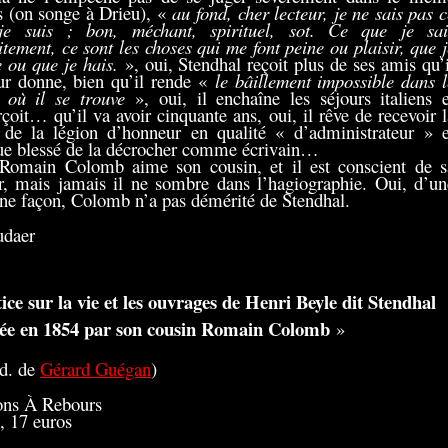
 (on songe à Drieu), «
au fond, cher lecteur, je ne sais pas c
je suis ; bon, méchant, spirituel, sot. Ce que je sai
itement, ce sont les choses qui me font peine ou plaisir, que j
e ou que je hais.
», oui, Stendhal reçoit plus de ses amis qu’i
ur donne, bien qu’il rende «
le bâillement impossible dans l
 où il se trouve
», oui, il enchaîne les séjours italiens e
rçoit… qu’il va avoir cinquante ans, oui, il rêve de recevoir l
 de la légion d’honneur en qualité « d’administrateur » e
ue blessé de la décrocher comme écrivain…
Romain Colomb aime son cousin, et il est conscient de s
r, mais jamais il ne sombre dans l’hagiographie. Oui, d’un
ine façon, Colomb n’a pas démérité de Stendhal.
udaer
ice sur la vie et les ouvrages de Henri Beyle dit Stendhal
gée en 1854 par son cousin Romain Colomb
»
od. de
Gérard Guégan
)
ons À Rebours
, 17 euros