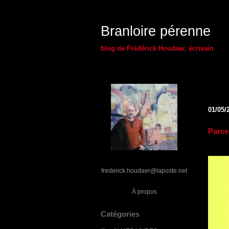
Branloire pérenne
blog de Frédérick Houdaer, écrivain
01/05/
Parce 
frederick.houdaer@laposte.net
À propos
Catégories