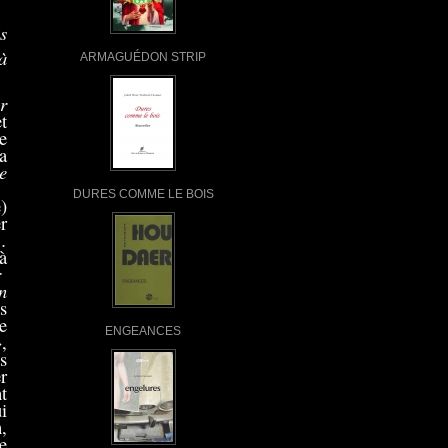
s
à
ARMAGUÉDON STRIP
r
et
e
a
e
DURES COMME LE BOIS
)
r
…
à
r
n
s
e
ENGEANCES
,
s
r
t
i
,
e