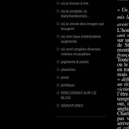
où je trouve à rire
«
Un 
où je youtube, tu
mis l
dailymentionnes...
avoir
où je zieute des images qui
L’hom
bougent
ami
»
où mon taux d'adrénaline
sur u
augmente
de St
ment
où sont rangées diverses
franç
notules incasables
Toute
pigments & pixels
ou le
en tr
planches
mais 
«
déf
polar
un ti
politique
victi
l’êtr
PRECISIONS SUR CE
temps
BLOG
oui, 
SIGNATURES
angla
Charl
pas v
arriv
et c