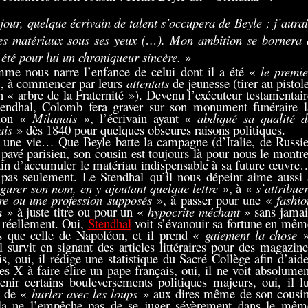
jour, quelque écrivain de talent s’occupera de Beyle ; j’aurai
es matériaux sous ses yeux (…). Mon ambition se bornera 
 été pour lui un chroniqueur sincère.
»
me nous narre l’enfance de celui dont il a été «
le premie
, à commencer par leurs
attentats
de jeunesse (tirer au pistol
n « arbre de la Fraternité »). Devenu l’exécuteur testamentair
endhal, Colomb fera graver sur son monument funéraire l
ion «
Milanais
», l’écrivain ayant «
abdiqué sa qualité d
ais
» dès 1840 pour quelques obscures raisons politiques.
 une vie… Que Beyle batte la campagne (d’Italie, de Russie
 pavé parisien, son cousin est toujours là pour nous le montre
ain d’accumuler le matériau indispensable à sa future œuvre
pas seulement. Le Stendhal qu’il nous dépeint aime aussi 
igurer son nom, en y ajoutant quelque lettre
», à «
s’attribue
tre ou une profession supposés
», à passer pour une «
fashio
m
» à juste titre ou pour un «
hypocrite méchant
» sans jamai
e réellement. Oui,
Stendhal
voit s’évanouir sa fortune en mêm
 que celle de Napoléon, et il prend «
gaiement la chose
»
il survit en signant des articles littéraires pour des magazine
is, oui, il rédige une statistique du Sacré Collège afin d’aide
es X à faire élire un pape français, oui, il ne voit absolumen
enir certains bouleversements politiques majeurs, oui, il lu
e de «
hurler avec les loups
» aux dires même de son cousin
ela ne l’empêche pas de se juger sévèrement dans le mêm