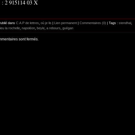
 : 2 915114 03 X
Publié dans
C.A.P de lettres
,
où je lis
|
Lien permanent
|
Commentaires (0)
| Tags :
stendhal
,
ieu la rochelle
,
napoléon
,
beyle
,
a rebours
,
guégan
mentaires sont fermés.