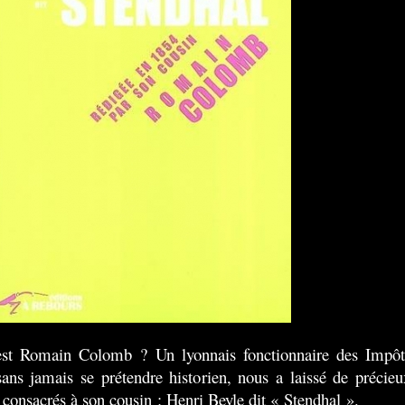
est Romain Colomb ? Un lyonnais fonctionnaire des Impôt
sans jamais se prétendre historien, nous a laissé de précieu
s consacrés à son cousin : Henri Beyle dit « Stendhal ».