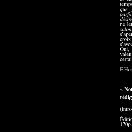
temps
que 
parfa
désir
ne le
salon
s’ape
croix
s’avo
Oui, 
valeu
certa
F.Ho
Not
«
rédi
(intr
Éditi
170p.