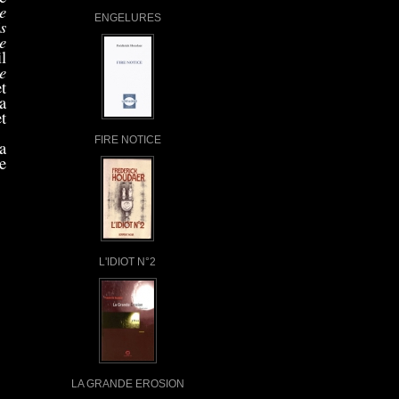
e
ENGELURES
s
e
l
e
t
a
t
FIRE NOTICE
a
e
L'IDIOT N°2
LA GRANDE EROSION