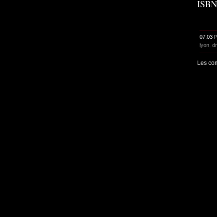
ISBN
07:03 
lyon
,
dr
Les com