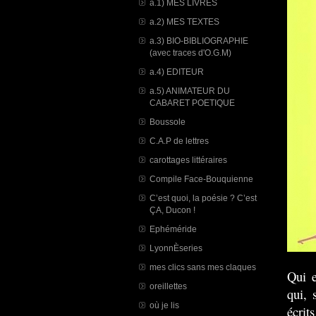
a.1) MES LIVRES
a.2) MES TEXTES
a.3) BIO-BIBLIOGRAPHIE
(avec traces d'O.G.M)
a.4) EDITEUR
a.5) ANIMATEUR DU
CABARET POETIQUE
Boussole
C.A.P de lettres
carottages littéraires
Compile Face-Bouquienne
C’est quoi, la poésie ? C’est
ÇA, Ducon !
Ephéméride
LyonnÈseries
mes clics sans mes claques
Qui 
oreillettes
qui, 
où je lis
écrit