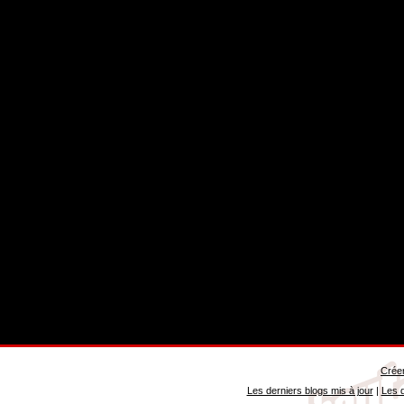
Créer
Les derniers blogs mis à jour
|
Les d