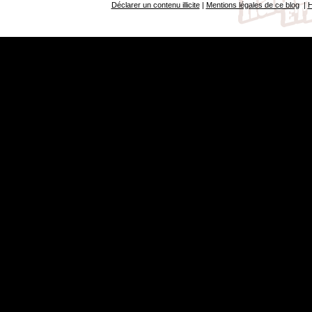
Déclarer un contenu illicite
|
Mentions légales de ce blog
|
H