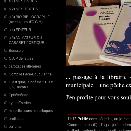
a.1) MES LIVRES
a.2) MES TEXTES
a.3) BIO-BIBLIOGRAPHIE
(avec traces d'O.G.M)
a.4) EDITEUR
a.5) ANIMATEUR DU
CABARET POETIQUE
Boussole
C.A.P de lettres
carottages littéraires
Compile Face-Bouquienne
... passage à la librairie
C’est quoi, la poésie ? C’est
municipale = une pêche ex
ÇA, Ducon !
Ephéméride
J'en profite pour vous sou
LyonnÈseries
mes clics sans mes claques
oreillettes
11:12 Publié dans
où je lis
,
où je zie
Commentaires (0)
| Tags :
jérôme ler
où je lis
vaillant
,
frederick pohl
,
un efffondreme