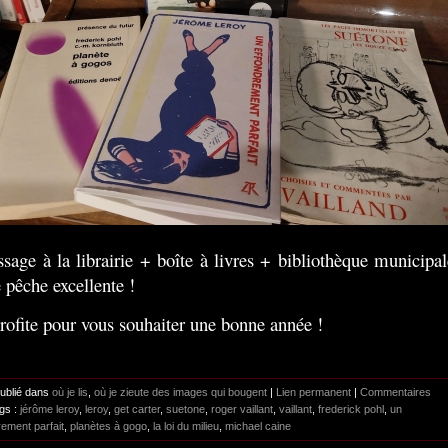
assage à la librairie + boîte à livres + bibliothèque municipal
 pêche excellente !
profite pour vous souhaiter une bonne année !
Publié dans
où je lis
,
où je zieute des images qui bougent
|
Lien permanent
|
Commentaires
gs :
jérôme leroy
,
leroy
,
get carter
,
suetone
,
roger vaillant
,
vaillant
,
frederick pohl
,
un
rement parfait
,
planètes à gogo
,
la loi du milieu
,
michael caine