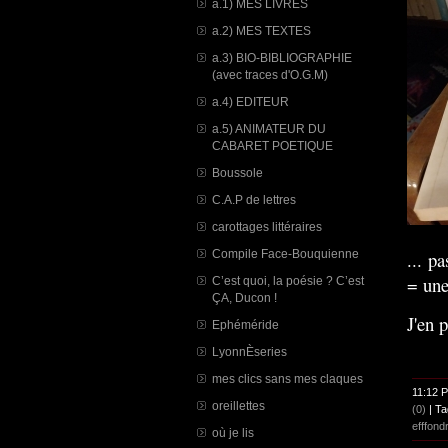
a.1) MES LIVRES
a.2) MES TEXTES
a.3) BIO-BIBLIOGRAPHIE
(avec traces d'O.G.M)
a.4) EDITEUR
a.5) ANIMATEUR DU
CABARET POETIQUE
Boussole
C.A.P de lettres
carottages littéraires
Compile Face-Bouquienne
... p
= une
C’est quoi, la poésie ? C’est
ÇA, Ducon !
J'en 
Ephéméride
LyonnÈseries
mes clics sans mes claques
11:12 
oreillettes
(0)
| Ta
efffond
où je lis