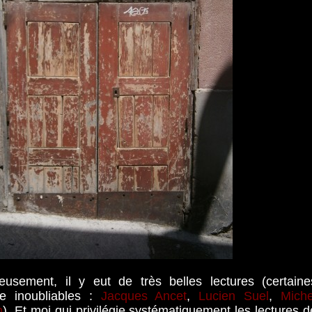
eusement, il y eut de très belles lectures (certaine
 inoubliables :
Jacques Ancet
,
Lucien Suel
,
Miche
n
). Et moi qui privilégie systématiquement les lectures d