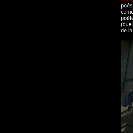
poés
comé
poèt
(quel
de la 