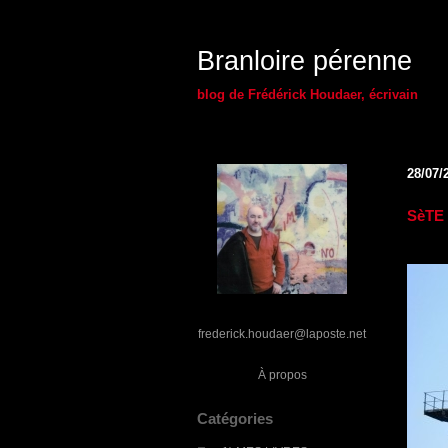
Branloire pérenne
blog de Frédérick Houdaer, écrivain
28/07/
SèTE 
frederick.houdaer@laposte.net
À propos
Catégories