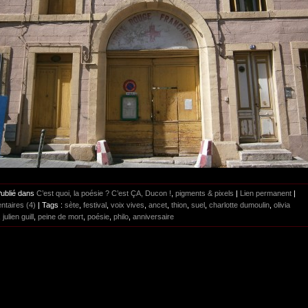
Publié dans
C’est quoi, la poésie ? C’est ÇA, Ducon !
,
pigments & pixels
|
Lien permanent
|
taires (4)
| Tags :
sète
,
festival
,
voix vives
,
ancet
,
thion
,
suel
,
charlotte dumoulin
,
olivia
,
julien guill
,
peine de mort
,
poésie
,
philo
,
anniversaire