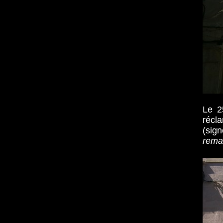
Le 25
récla
(sig
remar