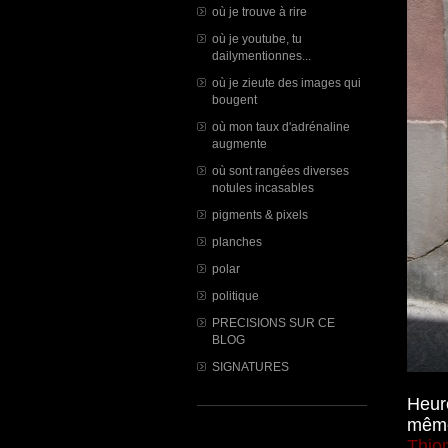
où je trouve à rire
où je youtube, tu
dailymentionnes...
où je zieute des images qui
bougent
où mon taux d'adrénaline
augmente
où sont rangées diverses
notules incasables
pigments & pixels
planches
polar
politique
PRECISIONS SUR CE
BLOG
SIGNATURES
Heur
même
Thio