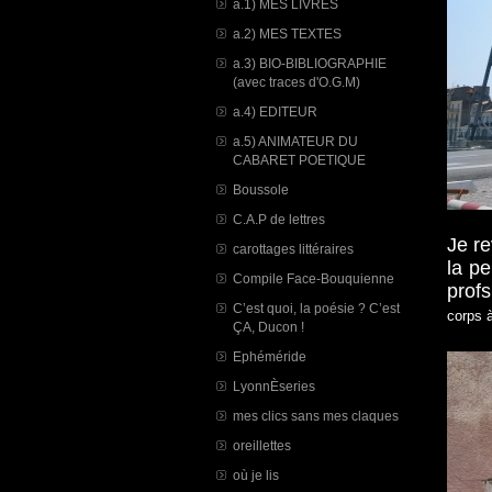
a.1) MES LIVRES
a.2) MES TEXTES
a.3) BIO-BIBLIOGRAPHIE
(avec traces d'O.G.M)
a.4) EDITEUR
a.5) ANIMATEUR DU
CABARET POETIQUE
Boussole
C.A.P de lettres
Je re
carottages littéraires
la pe
Compile Face-Bouquienne
prof
C’est quoi, la poésie ? C’est
corps à
ÇA, Ducon !
Ephéméride
LyonnÈseries
mes clics sans mes claques
oreillettes
où je lis