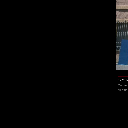
07:20 
Commen
nicosia