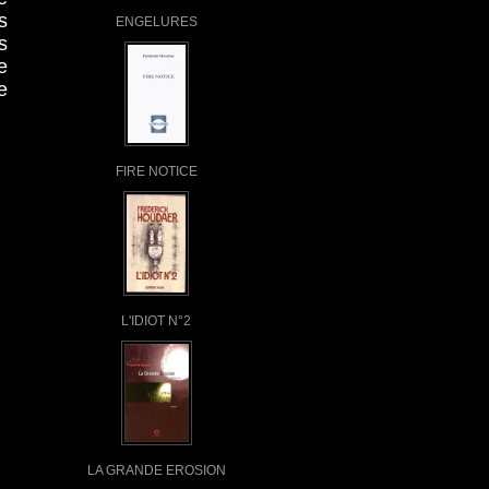
s
ENGELURES
s
e
e
FIRE NOTICE
L'IDIOT N°2
LA GRANDE EROSION