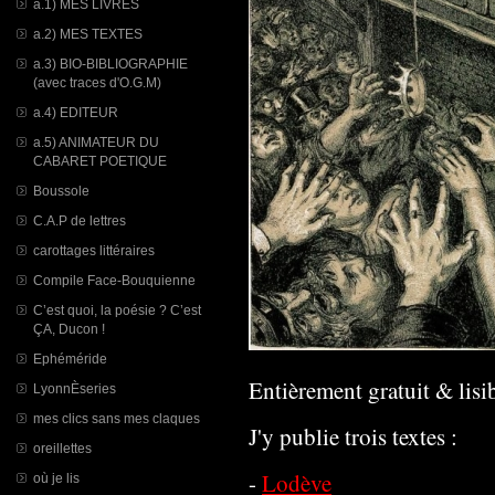
a.1) MES LIVRES
a.2) MES TEXTES
a.3) BIO-BIBLIOGRAPHIE
(avec traces d'O.G.M)
a.4) EDITEUR
a.5) ANIMATEUR DU
CABARET POETIQUE
Boussole
C.A.P de lettres
carottages littéraires
Compile Face-Bouquienne
C’est quoi, la poésie ? C’est
ÇA, Ducon !
Ephéméride
Entièrement gratuit & lisi
LyonnÈseries
mes clics sans mes claques
J'y publie trois textes :
oreillettes
-
Lodève
où je lis