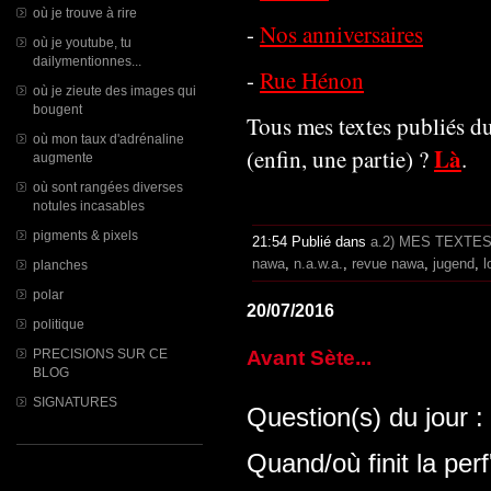
où je trouve à rire
-
Nos anniversaires
où je youtube, tu
dailymentionnes...
-
Rue Hénon
où je zieute des images qui
bougent
Tous mes textes publiés d
où mon taux d'adrénaline
Là
(enfin, une partie) ?
.
augmente
où sont rangées diverses
notules incasables
pigments & pixels
21:54 Publié dans
a.2) MES TEXTE
nawa
,
n.a.w.a.
,
revue nawa
,
jugend
,
l
planches
polar
20/07/2016
politique
PRECISIONS SUR CE
Avant Sète...
BLOG
SIGNATURES
Question(s) du jour :
Quand/où finit la perf