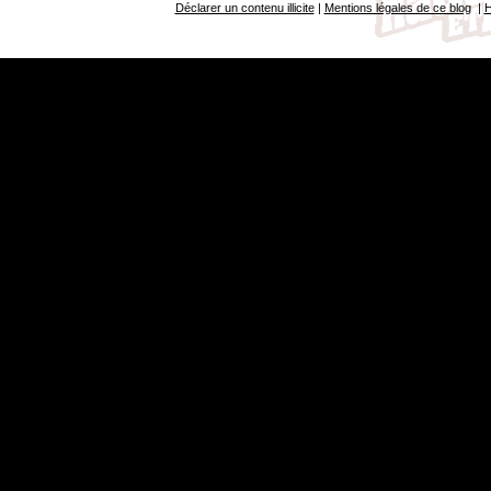
Déclarer un contenu illicite
|
Mentions légales de ce blog
|
H