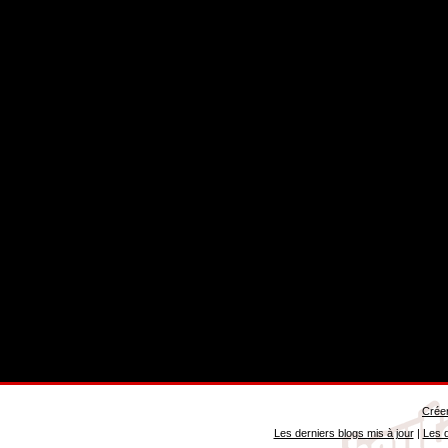
Créer
Les derniers blogs mis à jour
|
Les d