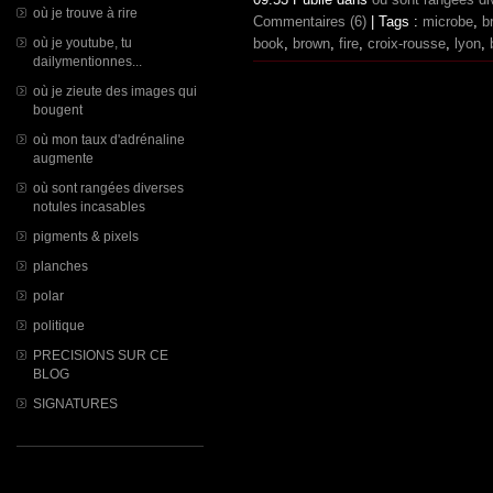
où je trouve à rire
Commentaires (6)
| Tags :
microbe
,
b
où je youtube, tu
book
,
brown
,
fire
,
croix-rousse
,
lyon
,
dailymentionnes...
où je zieute des images qui
bougent
où mon taux d'adrénaline
augmente
où sont rangées diverses
notules incasables
pigments & pixels
planches
polar
politique
PRECISIONS SUR CE
BLOG
SIGNATURES