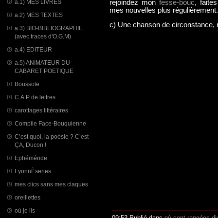
a.1) MES LIVRES
rejoindez mon
fesse-bouc
, fait
mes nouvelles plus régulièrement.
a.2) MES TEXTES
c) Une chanson de circonstance, ra
a.3) BIO-BIBLIOGRAPHIE
(avec traces d'O.G.M)
a.4) EDITEUR
a.5) ANIMATEUR DU
CABARET POETIQUE
Boussole
C.A.P de lettres
carottages littéraires
Compile Face-Bouquienne
C’est quoi, la poésie ? C’est
ÇA, Ducon !
Ephéméride
LyonnÈseries
mes clics sans mes claques
oreillettes
où je lis
09:53 Publié dans
où sont rangées di