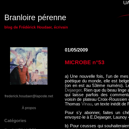
UA
Branloire pérenne
blog de Frédérick Houdaer, écrivain
01/05/2009
MICROBE n°53
a) Une nouvelle fois, l'un de mes
poétique du monde, elle est belge 
(on en est au 53ème numéro). Le
Dejaeger
. Rien que du beau linge
qui laisse parfois des commenta
frederick.houdaer@laposte.net
voisin de plateau Croix-Roussien q
Thomas
Vinau
, un texte inédit de
À propos
Pour s'y abonner, faites un ch
envoyez-le à E.Dejaeger, Launoy 4
Catégories
b) Pour ceusses qui souhaiteraient