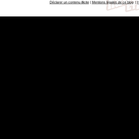
Déclarer un contenu illicite
|
Mentions légales de ce blog
|
H