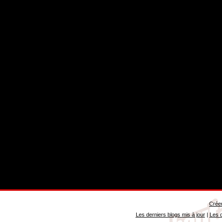
Créer
Les derniers blogs mis à jour
|
Les d