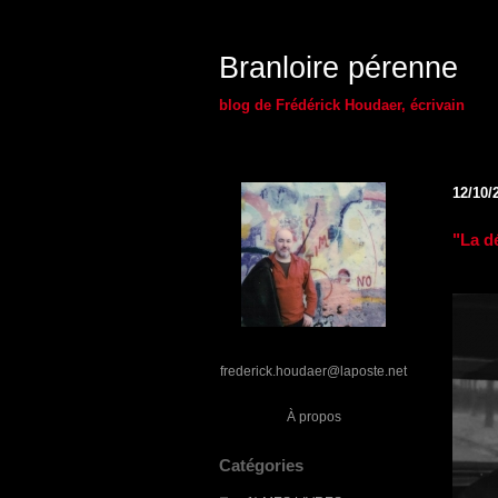
Branloire pérenne
blog de Frédérick Houdaer, écrivain
12/10/
"La d
frederick.houdaer@laposte.net
À propos
Catégories