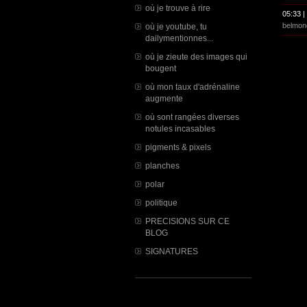
où je trouve à rire
05:33 |
belmon
où je youtube, tu
dailymentionnes...
où je zieute des images qui
bougent
où mon taux d'adrénaline
augmente
où sont rangées diverses
notules incasables
pigments & pixels
planches
polar
politique
PRECISIONS SUR CE
BLOG
SIGNATURES