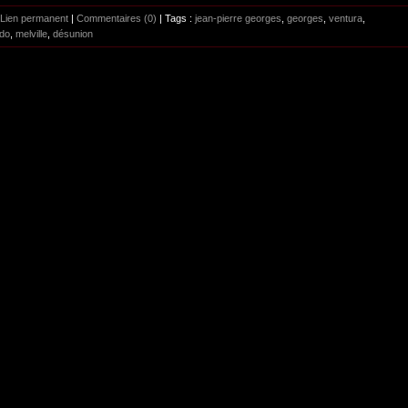
Lien permanent
|
Commentaires (0)
| Tags :
jean-pierre georges
,
georges
,
ventura
,
do
,
melville
,
désunion