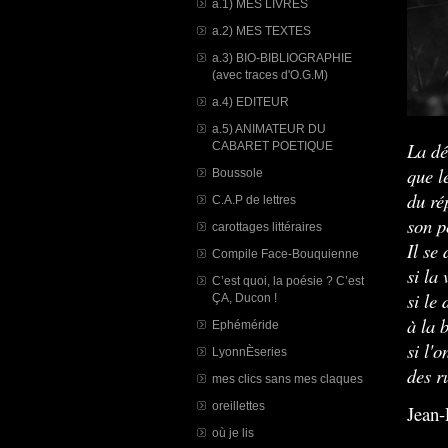
a.1) MES LIVRES
a.2) MES TEXTES
a.3) BIO-BIBLIOGRAPHIE
(avec traces d'O.G.M)
a.4) EDITEUR
a.5) ANIMATEUR DU
La dé
CABARET POETIQUE
que l
Boussole
du ré
C.A.P de lettres
son 
carottages littéraires
Il se
Compile Face-Bouquienne
si la 
C’est quoi, la poésie ? C’est
si le 
ÇA, Ducon !
à la 
Ephéméride
si l'
LyonnÈseries
des r
mes clics sans mes claques
oreillettes
Jean-
où je lis