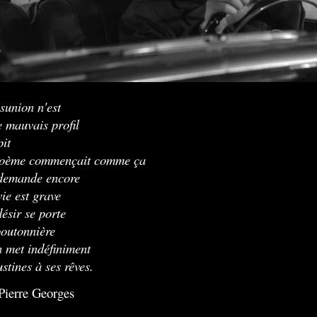
sunion n'est
e mauvais profil
pit
poème commençait comme ça
 demande encore
vie est grave
désir se porte
boutonnière
on met indéfiniment
ustines à ses rêves.
Pierre Georges