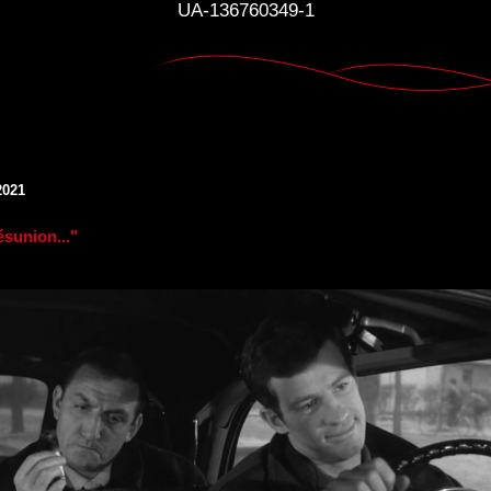
UA-136760349-1
2021
ésunion..."