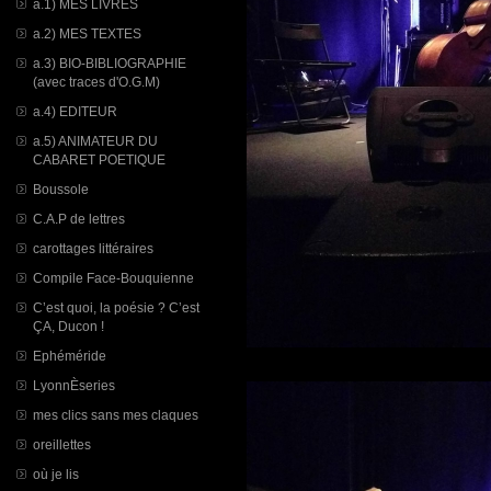
a.1) MES LIVRES
a.2) MES TEXTES
a.3) BIO-BIBLIOGRAPHIE
(avec traces d'O.G.M)
a.4) EDITEUR
a.5) ANIMATEUR DU
CABARET POETIQUE
Boussole
C.A.P de lettres
carottages littéraires
Compile Face-Bouquienne
C’est quoi, la poésie ? C’est
ÇA, Ducon !
Ephéméride
LyonnÈseries
mes clics sans mes claques
oreillettes
où je lis