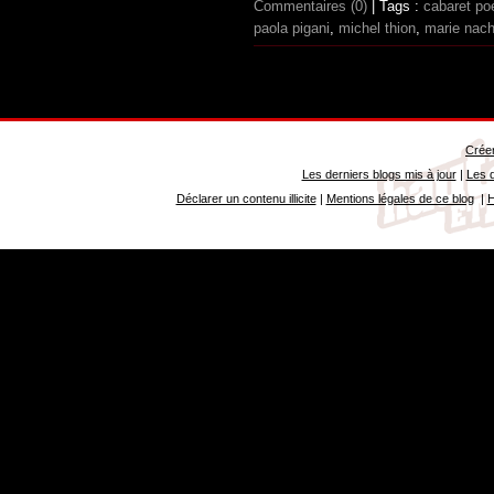
Commentaires (0)
| Tags :
cabaret po
paola pigani
,
michel thion
,
marie nac
Créer
Les derniers blogs mis à jour
|
Les d
Déclarer un contenu illicite
|
Mentions légales de ce blog
|
H