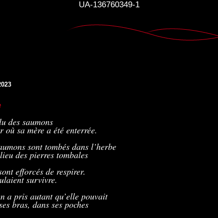
UA-136760349-1
2023
e
plu des saumons
ur où sa mère a été enterrée.
aumons sont tombés dans l’herbe
lieu des pierres tombales
sont efforcés de respirer.
oulaient survivre.
en a pris autant qu’elle pouvait
ses bras, dans ses poches