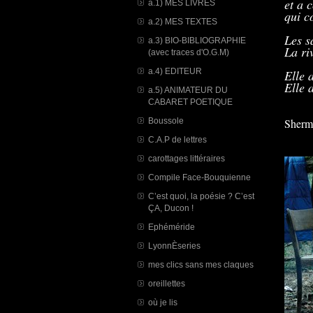
et a 
a.1) MES LIVRES
qui c
a.2) MES TEXTES
Les s
a.3) BIO-BIBLIOGRAPHIE
La ri
(avec traces d'O.G.M)
a.4) EDITEUR
Elle 
Elle 
a.5) ANIMATEUR DU
CABARET POETIQUE
Boussole
Sherm
C.A.P de lettres
carottages littéraires
Compile Face-Bouquienne
C’est quoi, la poésie ? C’est
ÇA, Ducon !
Ephéméride
LyonnÈseries
mes clics sans mes claques
oreillettes
où je lis