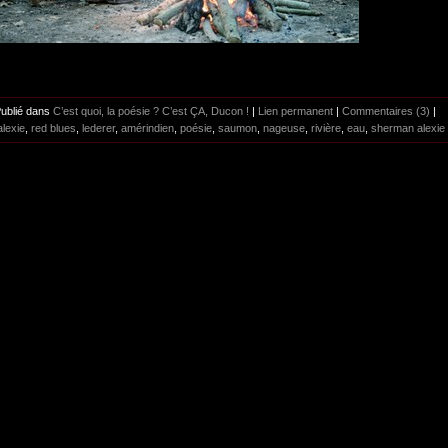
Publié dans
C’est quoi, la poésie ? C’est ÇA, Ducon !
|
Lien permanent
|
Commentaires (3)
|
alexie
,
red blues
,
lederer
,
amérindien
,
poésie
,
saumon
,
nageuse
,
rivière
,
eau
,
sherman alexie