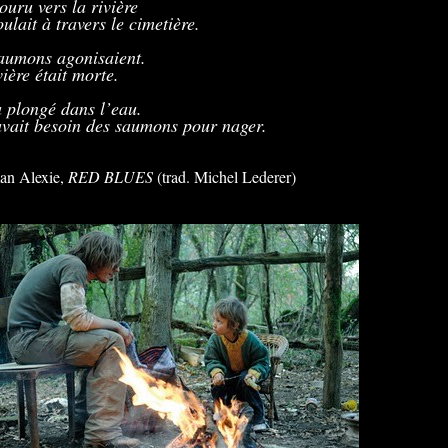
couru vers la rivière
oulait à travers le cimetière.
aumons agonisaient.
vière était morte.
a plongé dans l’eau.
avait besoin des saumons pour nager.
an Alexie
,
RED BLUES
(trad. Michel Lederer)