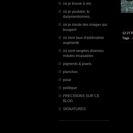
où je trouve à rire
où je youtube, tu
dailymentionnes...
où je zieute des images qui
bougent
12:27 
où mon taux d'adrénaline
Tags :
augmente
où sont rangées diverses
notules incasables
pigments & pixels
planches
polar
politique
PRECISIONS SUR CE
BLOG
SIGNATURES