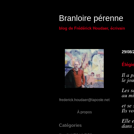
Branloire pérenne
blog de Frédérick Houdaer, écrivain
29/08/
Élégi
Il a 
le jo
Les s
au mi
frederick.houdaer@laposte.net
et se 
Ils v
À propos
Elle 
dans 
Catégories