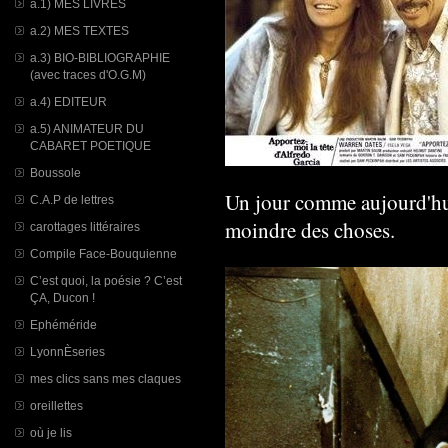
a.1) MES LIVRES
a.2) MES TEXTES
a.3) BIO-BIBLIOGRAPHIE
(avec traces d'O.G.M)
a.4) EDITEUR
a.5) ANIMATEUR DU
CABARET POETIQUE
Boussole
Un jour comme aujourd'hui,
C.A.P de lettres
moindre des choses.
carottages littéraires
Compile Face-Bouquienne
C’est quoi, la poésie ? C’est
ÇA, Ducon !
Ephéméride
LyonnÈseries
mes clics sans mes claques
oreillettes
où je lis