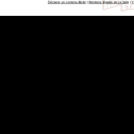
Déclarer un contenu illicite
|
Mentions légales de ce blog
|
H