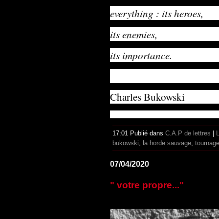
everything : its heroes,
its enemies,
its importance.
Charles Bukowski
17:01 Publié dans
C.A.P de lettres
|
bukowski
,
la horde sauvage
,
tournag
07/04/2020
" votre propre..."