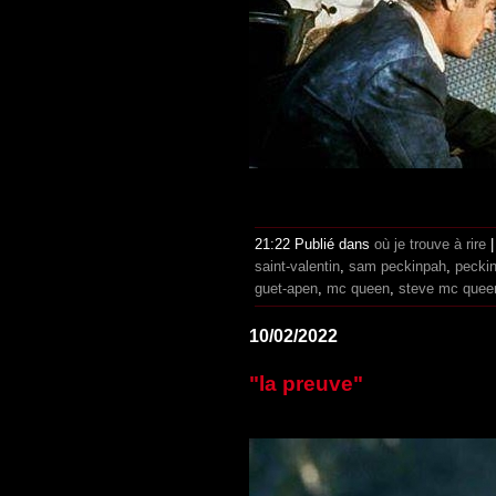
21:22 Publié dans
où je trouve à rire
saint-valentin
,
sam peckinpah
,
pecki
guet-apen
,
mc queen
,
steve mc quee
10/02/2022
"la preuve"