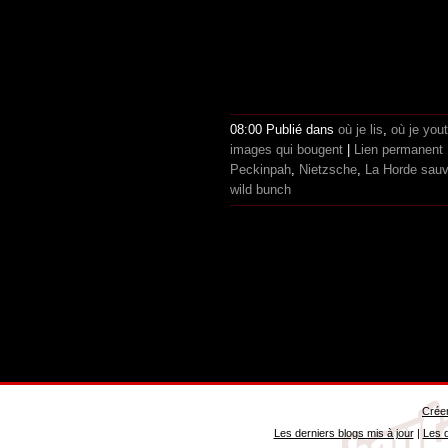
08:00 Publié dans
où je lis
,
où je you
images qui bougent
|
Lien permanent
Peckinpah
,
Nietzsche
,
La Horde sau
wild bunch
Créer
Les derniers blogs mis à jour
|
Les d