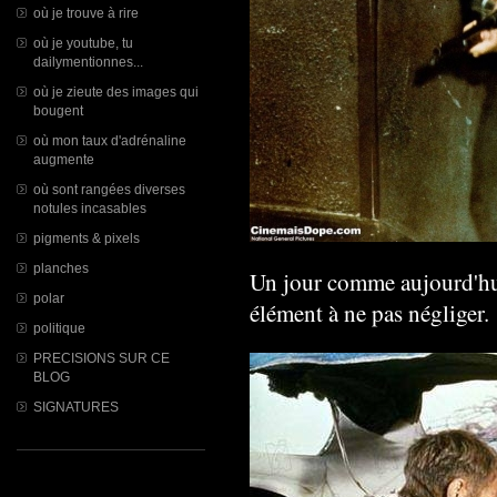
où je trouve à rire
où je youtube, tu
dailymentionnes...
où je zieute des images qui
bougent
où mon taux d'adrénaline
augmente
où sont rangées diverses
notules incasables
pigments & pixels
planches
Un jour comme aujourd'hu
polar
élément à ne pas négliger.
politique
PRECISIONS SUR CE
BLOG
SIGNATURES