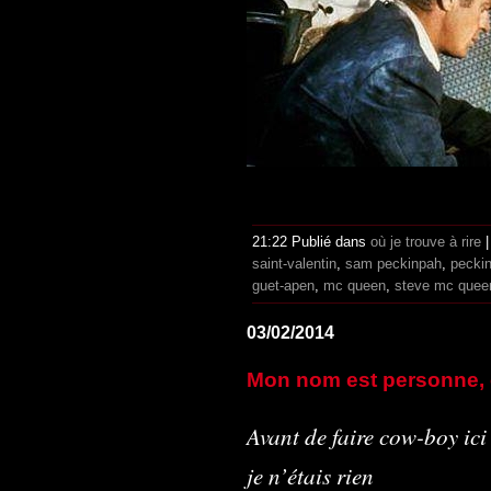
21:22 Publié dans
où je trouve à rire
saint-valentin
,
sam peckinpah
,
pecki
guet-apen
,
mc queen
,
steve mc quee
03/02/2014
Mon nom est personne,
Avant de faire cow-boy ici
je n’étais rien