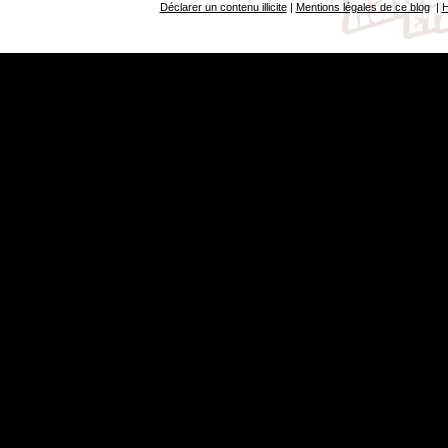
Déclarer un contenu illicite
|
Mentions légales de ce blog
|
H