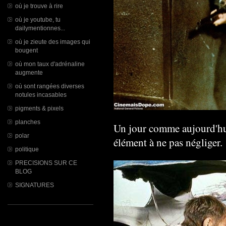
où je trouve à rire
où je youtube, tu
dailymentionnes...
où je zieute des images qui
bougent
où mon taux d'adrénaline
augmente
où sont rangées diverses
notules incasables
pigments & pixels
planches
Un jour comme aujourd'hu
polar
élément à ne pas négliger.
politique
PRECISIONS SUR CE
BLOG
SIGNATURES