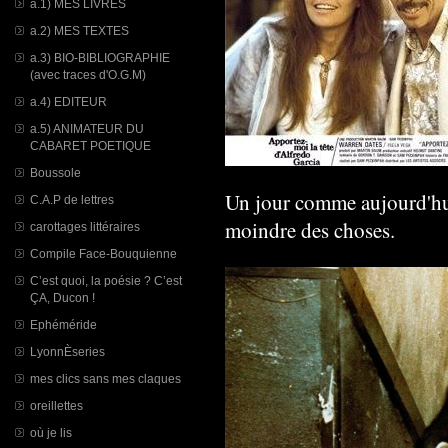
a.1) MES LIVRES
a.2) MES TEXTES
a.3) BIO-BIBLIOGRAPHIE
(avec traces d'O.G.M)
a.4) EDITEUR
a.5) ANIMATEUR DU
CABARET POETIQUE
Boussole
Un jour comme aujourd'hui,
C.A.P de lettres
moindre des choses.
carottages littéraires
Compile Face-Bouquienne
C’est quoi, la poésie ? C’est
ÇA, Ducon !
Ephéméride
LyonnÈseries
mes clics sans mes claques
oreillettes
où je lis