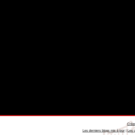
Créer
Les derniers blogs mis à jour
|
Les d