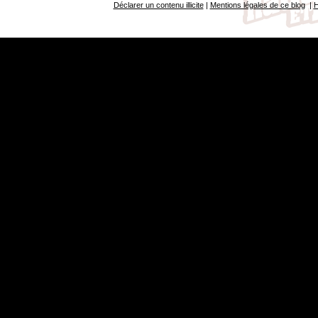
Déclarer un contenu illicite
|
Mentions légales de ce blog
|
H