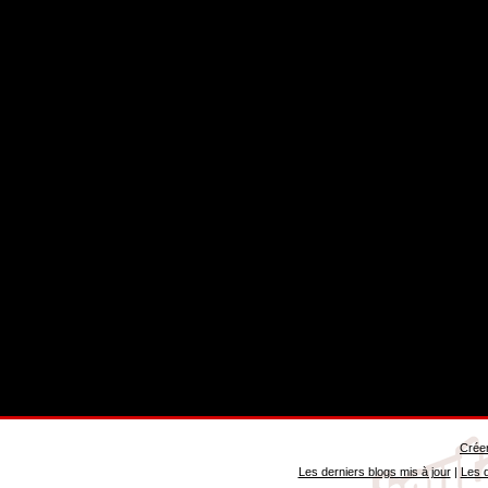
Créer
Les derniers blogs mis à jour
|
Les d