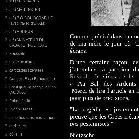
a.1) MES LIVRES
a.2) MES TEXTES
a.3) BIO-BIBLIOGRAPHIE
(avec traces d'O.G.M)
a.4) EDITEUR
Comme précisé dans ma note
a.5) ANIMATEUR DU
de ma mère le jour où "La
CABARET POETIQUE
écrans.
Boussole
D’une certaine façon, ce
C.A.P de lettres
j’attendais la parution d
carottages littéraires
Revault
. Je viens de le t
Compile Face-Bouquienne
« Au Bal des Ardents
C’est quoi, la poésie ? C’est
Merci de lire l'article en l
ÇA, Ducon !
pour plus de précisions.
Ephéméride
"La tragédie est justement
LyonnÈseries
preuve que les Grecs n'étai
mes clics sans mes claques
pas
pessimistes."
oreillettes
Nietzsche
où je lis