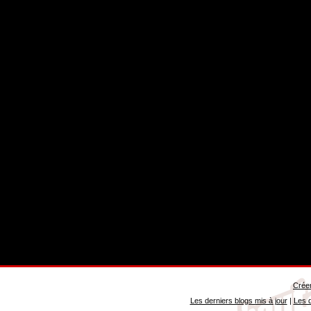
Créer
Les derniers blogs mis à jour
|
Les d