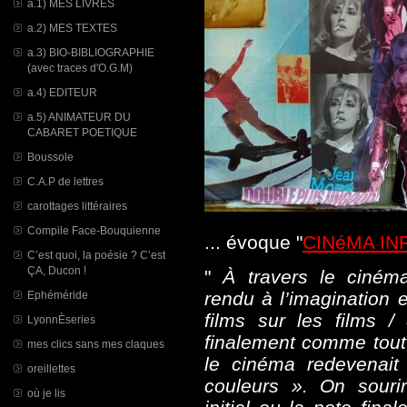
a.1) MES LIVRES
a.2) MES TEXTES
a.3) BIO-BIBLIOGRAPHIE
(avec traces d'O.G.M)
a.4) EDITEUR
a.5) ANIMATEUR DU
CABARET POETIQUE
Boussole
C.A.P de lettres
carottages littéraires
Compile Face-Bouquienne
... évoque "
CINéMA I
C’est quoi, la poésie ? C’est
ÇA, Ducon !
"
À travers le ciné
rendu à l’imagination 
Ephéméride
films sur les films /
LyonnÈseries
finalement comme tout 
mes clics sans mes claques
le cinéma redevenait
oreillettes
couleurs ». On sourir
où je lis