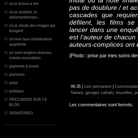
initial ou la note fin
où je trouve à rire
pas de doublure / et ac
où je youtube, tu
cascades que requiert
dailymentionnes...
défilent, les films se
où je zieute des images qui
lancer dans une enquêt
bougent
est l’auteur de chacun
où mon taux d'adrénaline
auteurs-complices ont e
augmente
où sont rangées diverses
(Photo : prise par mes soins de
notules incasables
pigments & pixels
planches
polar
06:35 |
Lien permanent
|
Commentaire
politique
flahaut
,
georges cathalo
,
bruxelles
,
j
PRECISIONS SUR CE
Les commentaires sont fermés.
BLOG
SIGNATURES