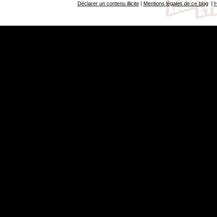
Déclarer un contenu illicite
|
Mentions légales de ce blog
|
H