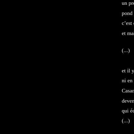
un pr
pond 
c’est 
et ma
(...)
et il
ni en
Casa
deve
qui é
(...)