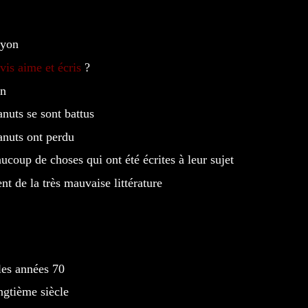
Lyon
vis aime et écris
?
on
anuts se sont battus
anuts ont perdu
aucoup de choses qui ont été écrites à leur sujet
ent de la très mauvaise littérature
les années 70
ngtième siècle