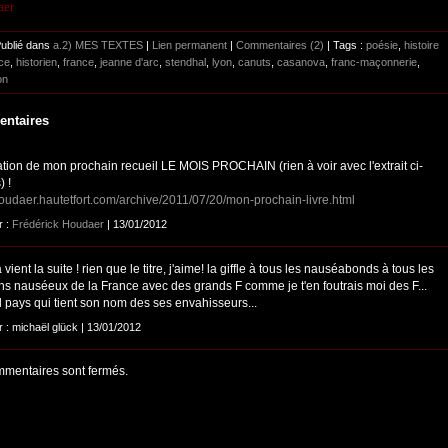
aer
Publié dans
a.2) MES TEXTES
|
Lien permanent
|
Commentaires (2)
| Tags :
poésie
,
histoire
ce
,
historien
,
france
,
jeanne d'arc
,
stendhal
,
lyon
,
canuts
,
casanova
,
franc-maçonnerie
,
on
ntaires
ation de mon prochain recueil LE MOIS PROCHAIN (rien à voir avec l'extrait ci-
) !
/houdaer.hautetfort.com/archive/2011/07/20/mon-prochain-livre.html
r :
Frédérick Houdaer
| 13/01/2012
 vient la suite ! rien que le titre, j'aime! la giffle à tous les nauséabonds à tous les
ons nauséeux de la France avec des grands F comme je t'en foutrais moi des F...
l pays qui tient son nom des ses envahisseurs...
r : michaël glück | 13/01/2012
mentaires sont fermés.