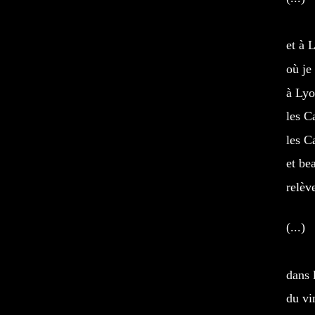
et à 
où je
à Ly
les C
les C
et be
relèv
(...)
dans 
du vi