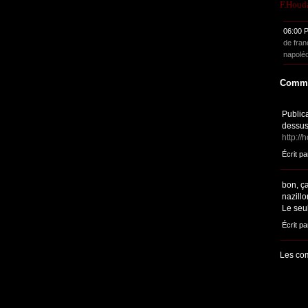
F.Houd
06:00 
de fran
napolé
Comme
Public
dessus
http:/
Écrit pa
bon, ça
nazill
Le seu
Écrit pa
Les com