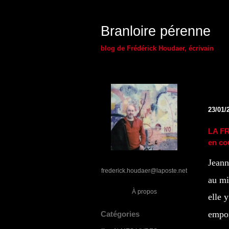
Branloire pérenne
blog de Frédérick Houdaer, écrivain
23/01/
LA FR
en co
Jeann
frederick.houdaer@laposte.net
au mi
À propos
elle 
empor
Catégories