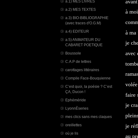
avant
a.1) MES LIVRES
a.2) MES TEXTES
à moi
a.3) BIO-BIBLIOGRAPHIE
comme
(avec traces d'O.G.M)
a.4) EDITEUR
à ma 
a.5) ANIMATEUR DU
je ch
CABARET POETIQUE
avec 
Boussole
C.A.P de lettres
tomb
carottages littéraires
rama
Compile Face-Bouquienne
volée
C’est quoi, la poésie ? C’est
ÇA, Ducon !
faire
Ephéméride
je cr
LyonnÈseries
plein
mes clics sans mes claques
je ré
oreillettes
où je lis
au pr