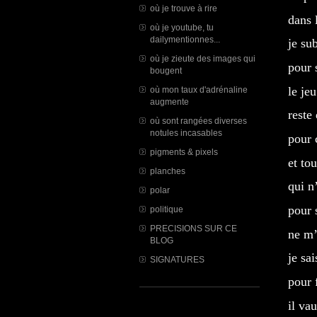
où je trouve à rire
dans 
où je youtube, tu
dailymentionnes...
je su
où je zieute des images qui
pour 
bougent
le je
où mon taux d'adrénaline
augmente
reste
où sont rangées diverses
notules incasables
pour 
pigments & pixels
et tou
planches
qui n
polar
pour 
politique
PRECISIONS SUR CE
ne m’
BLOG
je sa
SIGNATURES
pour 
il va