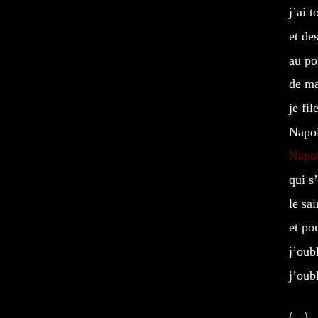
j’ai 
et des
au po
de ma
je fi
Napo
Napo
qui s
le sa
et po
j’oub
j’oub
(...)