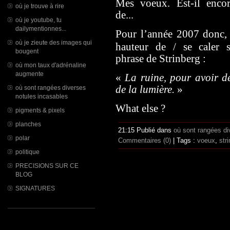
Mes voeux. Est-il enco
où je trouve à rire
de...
où je youtube, tu
dailymentionnes...
Pour l’année 2007 donc,
où je zieute des images qui
hauteur de / se caler s
bougent
phrase de Strinberg :
où mon taux d'adrénaline
augmente
«
La ruine, pour avoir de
de la lumière.
»
où sont rangées diverses
notules incasables
What else ?
pigments & pixels
planches
21:15 Publié dans
où sont rangées di
polar
Commentaires (0)
| Tags :
voeux
,
str
politique
PRECISIONS SUR CE
BLOG
SIGNATURES