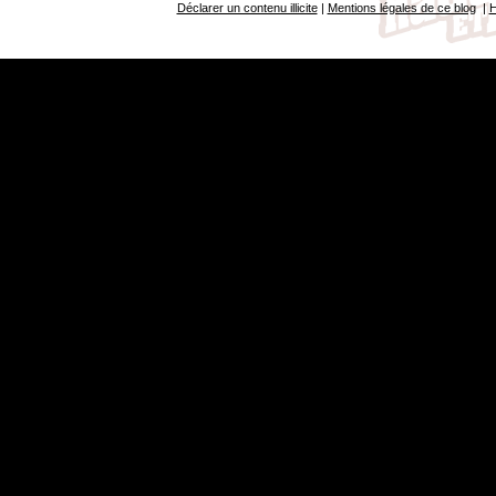
Déclarer un contenu illicite
|
Mentions légales de ce blog
|
H