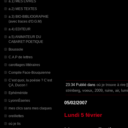
a.1) MES LIVRES
a.2) MES TEXTES
a.3) BIO-BIBLIOGRAPHIE
(avec traces d'O.G.M)
a.4) EDITEUR
a.5) ANIMATEUR DU
CABARET POETIQUE
Boussole
C.A.P de lettres
carottages littéraires
Compile Face-Bouquienne
C’est quoi, la poésie ? C’est
23:34 Publié dans
où je trouve à rire
ÇA, Ducon !
strinberg
,
voeux
,
2009
,
ruine
,
air
,
lumi
Ephéméride
LyonnÈseries
05/02/2007
mes clics sans mes claques
Lundi 5 février
oreillettes
où je lis