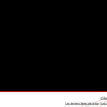
Créer
Les derniers blogs mis à jour
|
Les d