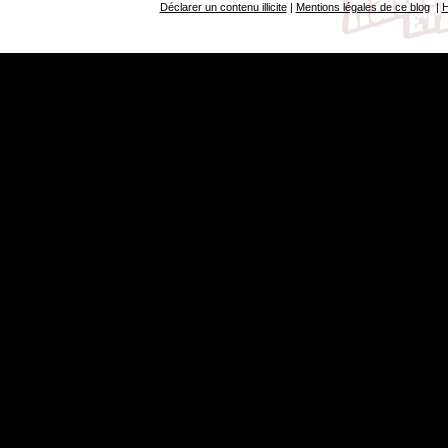
Déclarer un contenu illicite
|
Mentions légales de ce blog
|
H