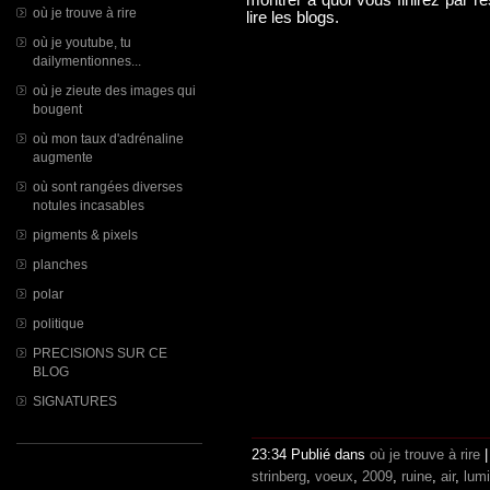
montrer à quoi vous finirez par 
où je trouve à rire
lire les blogs.
où je youtube, tu
dailymentionnes...
où je zieute des images qui
bougent
où mon taux d'adrénaline
augmente
où sont rangées diverses
notules incasables
pigments & pixels
planches
polar
politique
PRECISIONS SUR CE
BLOG
SIGNATURES
23:34 Publié dans
où je trouve à rire
strinberg
,
voeux
,
2009
,
ruine
,
air
,
lumi