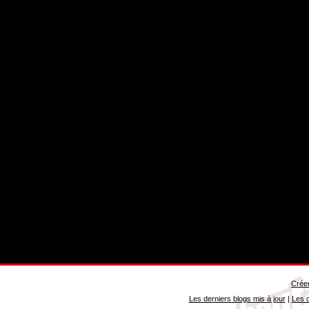
Créer
Les derniers blogs mis à jour
|
Les d