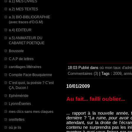
a.1) MES LIVRES
a.2) MES TEXTES
a.3) BIO-BIBLIOGRAPHIE
(avec traces d'O.G.M)
a.4) EDITEUR
a.5) ANIMATEUR DU
CABARET POETIQUE
Boussole
C.A.P de lettres
carottages littéraires
18:03 Publié dans
où mon taux d'adr
Commentaires (3)
| Tags :
2009
,
anni
Compile Face-Bouquienne
C’est quoi, la poésie ? C’est
10/01/2009
ÇA, Ducon !
Ephéméride
Au fait... failli oublier...
LyonnÈseries
mes clics sans mes claques
... rapport à la nouvelle année
dernière ? "
La ruine, pour avoir d
oreillettes
attendant, sur la droite de l'écr
contenu ne surprendra pas les ini
où je lis