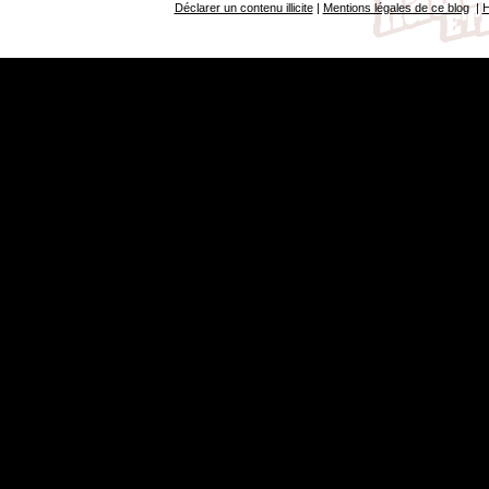
Déclarer un contenu illicite
|
Mentions légales de ce blog
|
H