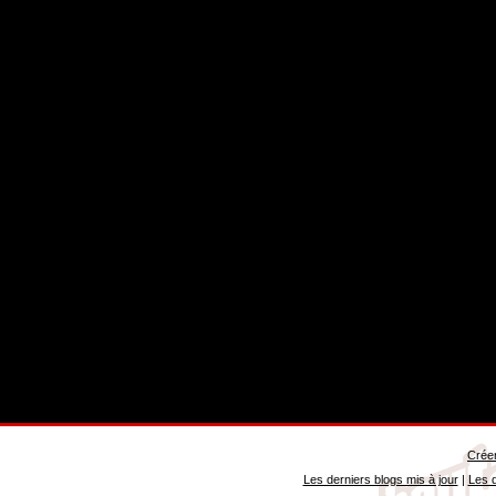
Créer
Les derniers blogs mis à jour
|
Les d