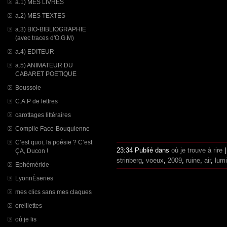
a.1) MES LIVRES
a.2) MES TEXTES
a.3) BIO-BIBLIOGRAPHIE
(avec traces d'O.G.M)
a.4) EDITEUR
a.5) ANIMATEUR DU
CABARET POETIQUE
Boussole
C.A.P de lettres
carottages littéraires
Compile Face-Bouquienne
C’est quoi, la poésie ? C’est
23:34 Publié dans
où je trouve à rire
ÇA, Ducon !
strinberg
,
voeux
,
2009
,
ruine
,
air
,
lumi
Ephéméride
LyonnÈseries
mes clics sans mes claques
oreillettes
où je lis