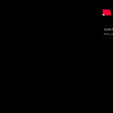
13:09 
iamx
,
p