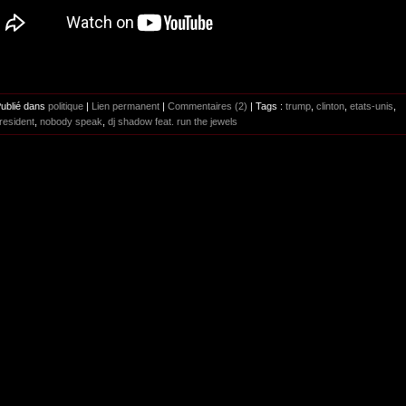
Publié dans
politique
|
Lien permanent
|
Commentaires (2)
| Tags :
trump
,
clinton
,
etats-unis
,
resident
,
nobody speak
,
dj shadow feat. run the jewels