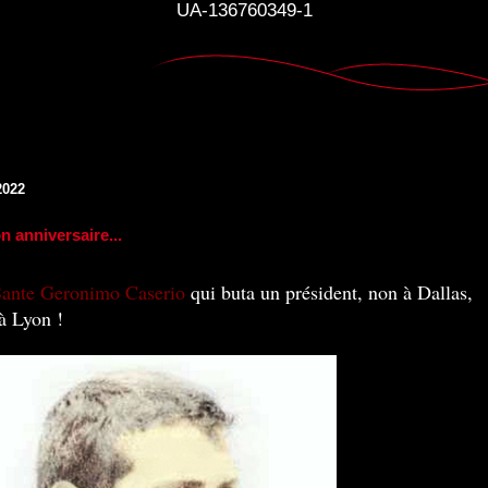
UA-136760349-1
2022
n anniversaire...
Sante Geronimo Caserio
qui buta un président, non à Dallas,
à Lyon !