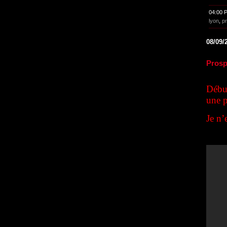
04:00 
lyon
,
pr
08/09/
Prosp
Début
une p
Je n’