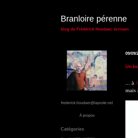
Branloire pérenne
blog de Frédérick Houdaer, écrivain
09/09/
Un bo
... à
mais 
frederick.houdaer@laposte.net
À propos
Catégories