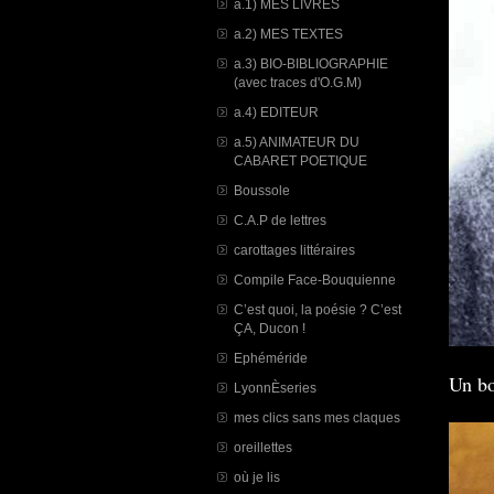
a.1) MES LIVRES
a.2) MES TEXTES
a.3) BIO-BIBLIOGRAPHIE
(avec traces d'O.G.M)
a.4) EDITEUR
a.5) ANIMATEUR DU
CABARET POETIQUE
Boussole
C.A.P de lettres
carottages littéraires
Compile Face-Bouquienne
C’est quoi, la poésie ? C’est
ÇA, Ducon !
Ephéméride
Un bo
LyonnÈseries
mes clics sans mes claques
oreillettes
où je lis