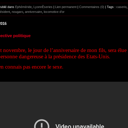
Publié dans
Ephéméride
,
LyonnÈseries
|
Lien permanent
|
Commentaires (0)
| Tags :
caserio
,
ésident
,
nougaro
,
anniversaire
,
locomotive d'or
2016
ective politique
 novembre, le jour de l’anniversaire de mon fils, sera élue
ersonne dangereuse à la présidence des Etats-Unis.
en connais pas encore le sexe.