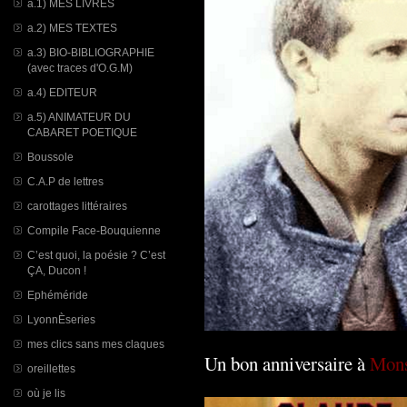
a.1) MES LIVRES
a.2) MES TEXTES
a.3) BIO-BIBLIOGRAPHIE
(avec traces d'O.G.M)
a.4) EDITEUR
a.5) ANIMATEUR DU
CABARET POETIQUE
Boussole
C.A.P de lettres
carottages littéraires
Compile Face-Bouquienne
C’est quoi, la poésie ? C’est
ÇA, Ducon !
Ephéméride
LyonnÈseries
mes clics sans mes claques
Un bon anniversaire à
Mons
oreillettes
où je lis