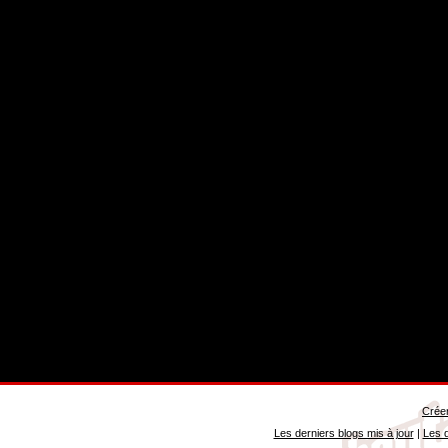
Créer
Les derniers blogs mis à jour
|
Les d