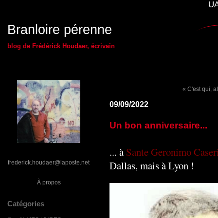
UA
Branloire pérenne
blog de Frédérick Houdaer, écrivain
« C'est qui, a
09/09/2022
Un bon anniversaire...
... à
Sante Geronimo Caser
Dallas, mais à Lyon !
frederick.houdaer@laposte.net
À propos
Catégories