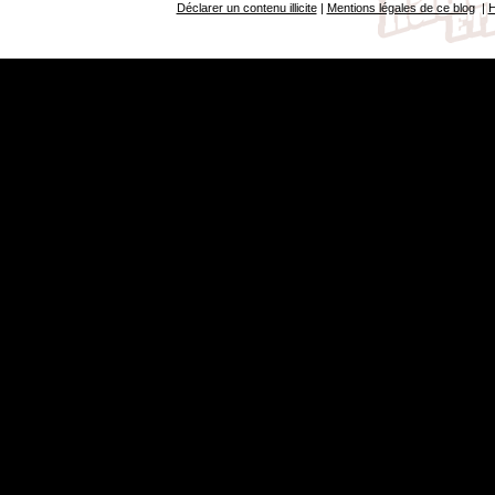
Déclarer un contenu illicite
|
Mentions légales de ce blog
|
H